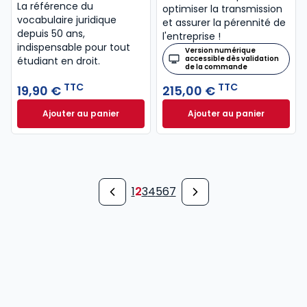
La référence du
optimiser la transmission
vocabulaire juridique
et assurer la pérennité de
depuis 50 ans,
l'entreprise !
indispensable pour tout
Version numérique
accessible dès validation
étudiant en droit.​
de la commande
TTC
TTC
19,90 €
215,00 €
Ajouter au panier
Ajouter au panier
Lexique des termes juridiques 2026-2027. 34e éd. à
Mémento Transmiss
1
2
3
4
5
6
7