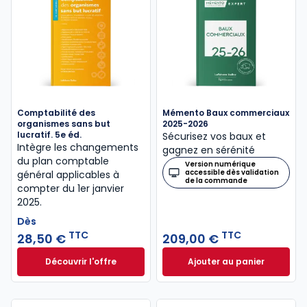
Comptabilité des
Mémento Baux commerciaux
organismes sans but
2025-2026
lucratif. 5e éd.
Sécurisez vos baux et
Intègre les changements
gagnez en sérénité
du plan comptable
Version numérique
accessible dès validation
général applicables à
de la commande
compter du 1er janvier
2025.
Dès
TTC
TTC
28,50 €
209,00 €
Découvrir l'offre
Ajouter au panier
Comptabilité des organismes sans but lucratif. 5e 
Mémento Baux com
Dès
28,50 €
TTC