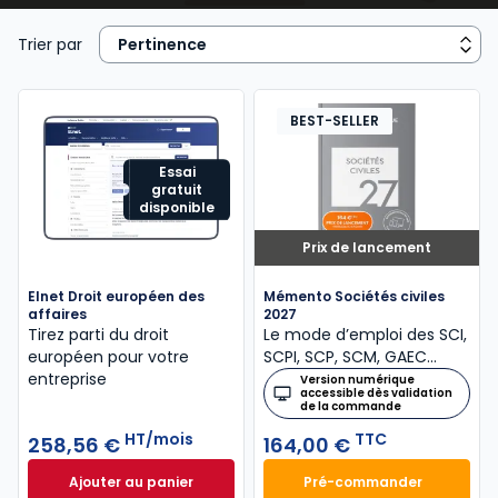
concurrents. Cette discipline se situe au carrefour du
droit commercial, du droit des sociétés, du droit
Trier par
fiscal et du droit social, et elle offre une vision
globale indispensable à la compréhension du monde
des affaires. Pour les étudiants, le droit des affaires
BEST-SELLER
est une matière structurante qui permet de saisir les
interactions entre différentes spécialités juridiques.
Essai
gratuit
Pour les praticiens et les dirigeants, il s’agit d’un outil
disponible
stratégique garantissant sécurité, efficacité et
Prix de lancement
développement économique. Les ouvrages Lefebvre
Dalloz apportent des analyses précises et des
Elnet Droit européen des
Mémento Sociétés civiles
solutions concrètes pour appréhender la
affaires
2027
complexité du droit des affaires et son application
Tirez parti du droit
Le mode d’emploi des SCI,
européen pour votre
SCPI, SCP, SCM, GAEC…
pratique.
entreprise
Version numérique
accessible dès validation
de la commande
HT/mois
TTC
258,56 €
164,00 €
Ajouter au panier
Pré-commander
Elnet Droit européen des affaires à 258,56 €
Mémento Sociétés 
HT/mo