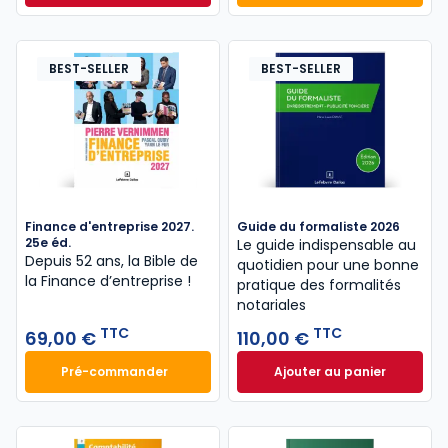
BEST-SELLER
BEST-SELLER
Finance d'entreprise 2027.
Guide du formaliste 2026
25e éd.
Le guide indispensable au
Depuis 52 ans, la Bible de
quotidien pour une bonne
la Finance d’entreprise​ !
pratique des formalités
notariales
TTC
TTC
69,00 €
110,00 €
Pré-commander
Ajouter au panier
Finance d'entreprise 2027. 25e éd. à 69,00 € TTC
Guide du formalist