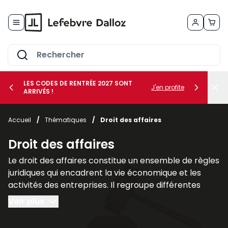
Allez au contenu
LES CODES DE RENTRÉE 2027 SONT
J'en profite
ARRIVÉS !
her le sous-menu Vos métiers
Accueil
/
Thématiques
/
Droit des affaires
her le sous-menu Vos besoins
Droit des affaires
Le droit des affaires constitue un ensemble de règles
juridiques qui encadrent la vie économique et les
activités des entreprises. Il regroupe différentes
branches du droit qui interviennent dans la création,
Voir plus
la gestion et la protection des sociétés ainsi que
dans leurs relations avec leurs partenaires et leurs