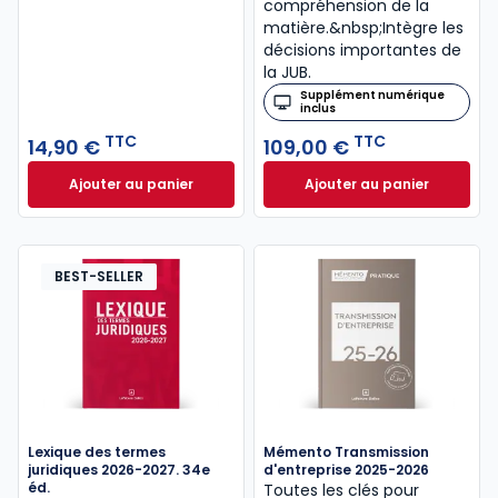
compréhension de la
matière.&nbsp;Intègre les
décisions importantes de
la JUB.
Supplément numérique
inclus
TTC
TTC
14,90 €
109,00 €
Ajouter au panier
Ajouter au panier
CoDeck Challenge à 14,90 € TTC
Code de la proprié
BEST-SELLER
Lexique des termes
Mémento Transmission
juridiques 2026-2027. 34e
d'entreprise 2025-2026
éd.
Toutes les clés pour