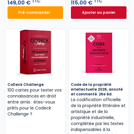
TTC
TTC
149,00 €
115,00 €
Pré-commander
Ajouter au panier
Mémento Agriculture 2027-2028 à 149,00 € TTC
Code général des 
CoDeck Challenge
Code de la propriété
intellectuelle 2026, annoté
100 cartes pour tester vos
et commenté. 26e éd.
connaissances en droit
La codification officielle
entre amis : êtes-vous
de la propriété littéraire et
prêts pour le Codeck
artistique et de la
Challenge ?
propriété industrielle,
complétée par les textes
indispensables à la