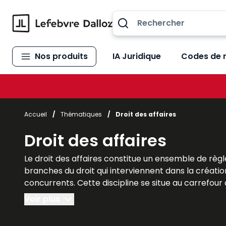
Allez au contenu
Nos produits
IA Juridique
Codes de 
Accueil
/
Thématiques
/
Droit des affaires
Droit des affaires
Le droit des affaires constitue un ensemble de règle
branches du droit qui interviennent dans la création
concurrents. Cette discipline se situe au carrefour du
indispensable à la compréhension du monde des affai
Voir plus
interactions entre différentes spécialités juridiques. 
développement économique. Les ouvrages Lefebvre