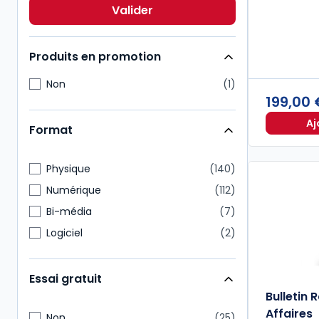
Immobilier
15
Valider
Droit comptable
10
Produits en promotion
Non
1
199,00
Aj
Format
Physique
140
Numérique
112
Bi-média
7
Logiciel
2
Essai gratuit
Bulletin 
Affaires
Non
25