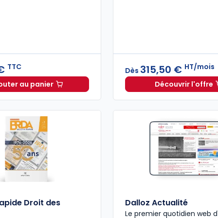
TTC
HT/mois
 €
315,50 €
Dès
outer au panier
Découvrir l'offre
Mémento Droit commercial 2026 à 199,00 € TTC
Navis Dr
Rapide Droit des
Dalloz Actualité
Le premier quotidien web d