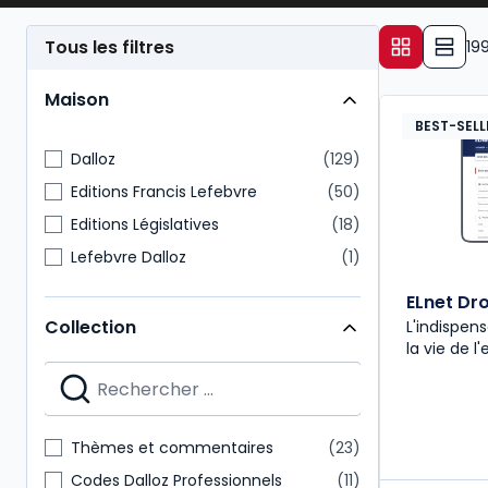
droit des affaires et son application pratique.
Tous les filtres
19
Maison
BEST-SELL
Dalloz
129
Editions Francis Lefebvre
50
Editions Législatives
18
Lefebvre Dalloz
1
ELnet Dro
Collection
L'indispe
la vie de l'
Thèmes et commentaires
23
Codes Dalloz Professionnels
11