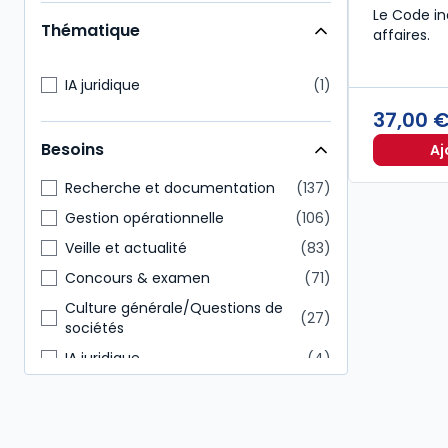
Expert-comptable
77
Le Code in
Thématique
affaires.
Direction générale
68
Notaire
66
IA juridique
1
Commissaire aux comptes
65
37,00 
Administratif et financier
62
Besoins
Aj
Conseiller en gestion patrimoine
24
Recherche et documentation
137
Gestion opérationnelle
106
Veille et actualité
83
Concours & examen
71
Culture générale/Questions de
27
sociétés
IA juridique
4