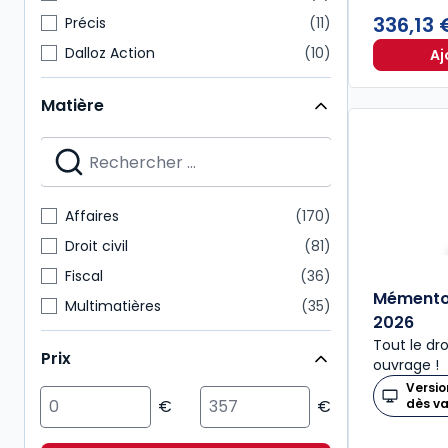
336,13
Précis
11
Dalloz Action
10
Aj
Mémentos pratiques
10
Matière
Cours
6
Dossiers pratiques
6
Dalloz Référence
5
Etudes, mélanges, travaux
5
Affaires
170
HyperCours
5
Droit civil
81
Fiscal
36
Mémento
Multimatières
35
2026
Droit public
27
Tout le dr
Prix
ouvrage !
International
23
Versio
Economie
20
dès v
Social
20