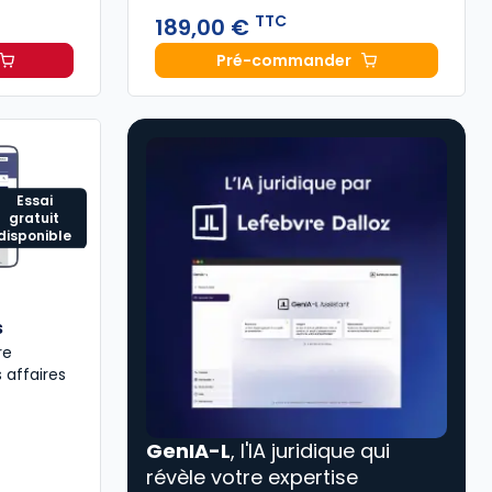
TTC
189,00 €
Pré-commander
 commerce 2027, annoté à 69,00 € TTC
Mémento Sociétés comme
Essai
gratuit
disponible
s
re
 affaires
GenIA-L
, l'IA juridique qui
révèle votre expertise