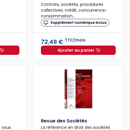
Contrats, sociétés, procédures
collectives, crédit, concurrence-
consommation…
Supplément numérique inclus
TTC/mois
72,49 €
Ajouter au panier
ctualité à 40,79 €
TTC/mois
Revue de Jurisprudence 
Revue des Sociétés
 vous
La référence en droit des sociétés