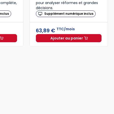
 complète,
pour analyser réformes et grandes
décisions.
nclus
Supplément numérique inclus
TTC/mois
63,89 €
Ajouter au panier
,00 € TTC
Dalloz à 102,85 €
TTC/mois
Revue des Sociétés à 63