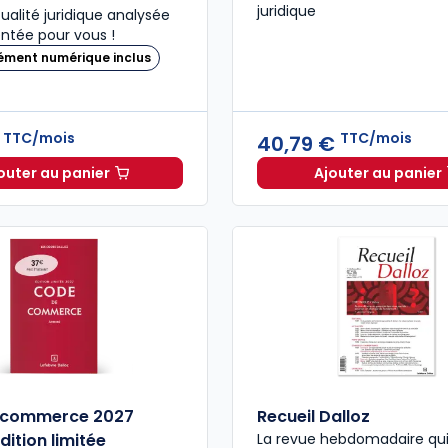
juridique
ualité juridique analysée
tée pour vous !
ément numérique inclus
TTC/mois
TTC/mois
€
40,79 €
outer au panier
Ajouter au panier
Bulletin Rapide Droit des Affaires à 27,14 €
TTC/mois
Dalloz A
 commerce 2027
Recueil Dalloz
dition limitée
La revue hebdomadaire qui