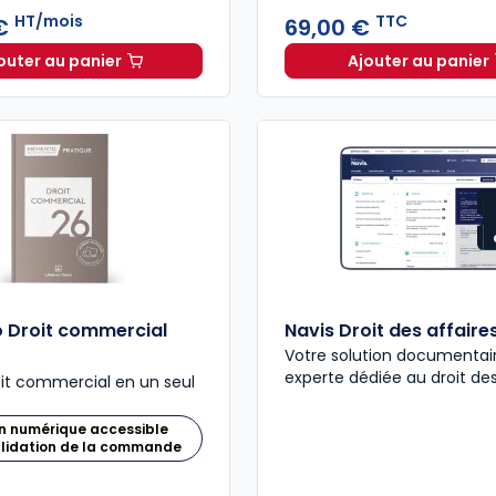
HT/mois
TTC
 €
69,00 €
outer au panier
Ajouter au panier
ELnet Droit des affaires à 336,13 €
HT/mois
Code de
 Droit commercial
Navis Droit des affaire
Votre solution documentai
experte dédiée au droit des
oit commercial en un seul
n numérique accessible
alidation de la commande