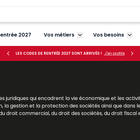
rentrée 2027
Vos métiers
Vos besoins
Afficher le sous-menu V
Affic
LES CODES DE RENTRÉE 2027 SONT ARRIVÉS !
J'en profite
s juridiques qui encadrent la vie économique et les activi
, la gestion et la protection des sociétés ainsi que dans l
 droit commercial, du droit des sociétés, du droit fiscal et
res. Pour les étudiants, le droit des affaires est une mat
Pour les praticiens et les dirigeants, il s’agit d’un outil s
 Dalloz apportent des analyses précises et des solutio