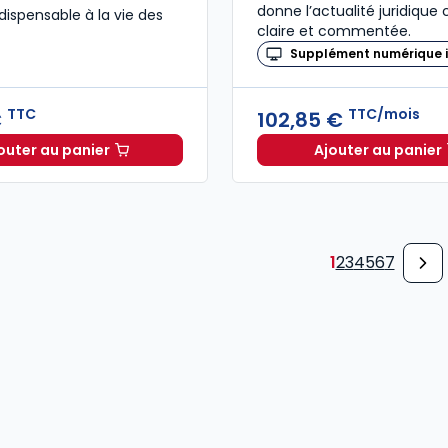
donne l’actualité juridique
dispensable à la vie des
claire et commentée.
Supplément numérique i
TTC
TTC/mois
€
102,85 €
outer au panier
Ajouter au panier
Code de commerce 2027 annoté. Édition limitée à 37
Recueil 
1
2
3
4
5
6
7