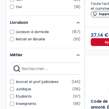
Toute l’act
Oui
18
et commen
Suppl
Livraison
Livraison à domicile
157
27,14 
Retrait en librairie
113
Aj
Métier
Avocat et prof judiciaires
146
Juridique
135
Étudiants
97
Code de
Enseignants
95
annoté. É