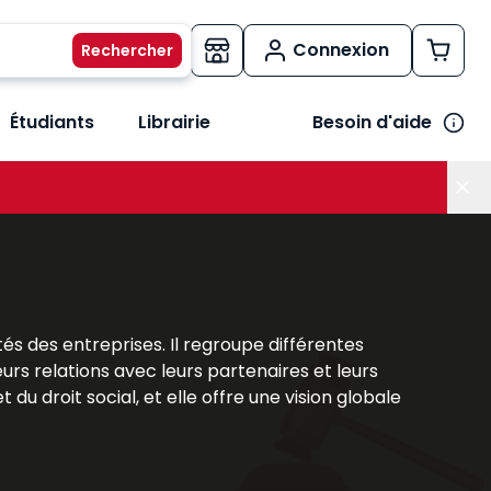
Connexion
Étudiants
Librairie
Besoin d'aide
os métiers
her le sous-menu Vos besoins
tés des entreprises. Il regroupe différentes
eurs relations avec leurs partenaires et leurs
 du droit social, et elle offre une vision globale
ière structurante qui permet de saisir les
tratégique garantissant sécurité, efficacité et
ns concrètes pour appréhender la complexité du