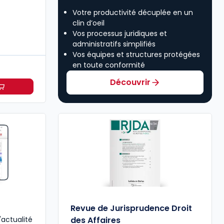
Votre productivité décuplée en un
clin d’oeil
Vos processus juridiques et
administratifs simplifiés
Vos équipes et structures protégées
en toute conformité
Découvrir
oit des affaires à partir de
Dès
315,50 €
HT/mois
Revue de Jurisprudence Droit
'actualité
des Affaires