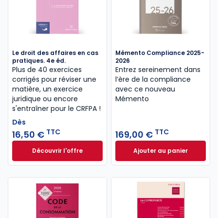
Le droit des affaires en cas
Mémento Compliance 2025-
pratiques. 4e éd.
2026
Plus de 40 exercices
Entrez sereinement dans
corrigés pour réviser une
l’ère de la compliance
matière, un exercice
avec ce nouveau
juridique ou encore
Mémento
s'entraîner pour le CRFPA !
Dès
TTC
TTC
16,50 €
169,00 €
Découvrir l'offre
Ajouter au panier
Le droit des affaires en cas pratiques. 4e éd. à part
Mémento Complian
Dès
16,50 €
TTC