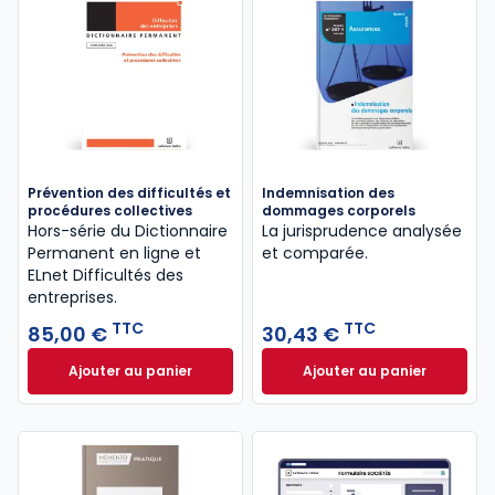
Prévention des difficultés et
Indemnisation des
procédures collectives
dommages corporels
Hors-série du Dictionnaire
La jurisprudence analysée
Permanent en ligne et
et comparée.
ELnet Difficultés des
entreprises.
TTC
TTC
85,00 €
30,43 €
Ajouter au panier
Ajouter au panier
Prévention des difficultés et procédures collective
Indemnisation de