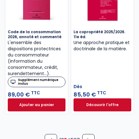
Code de la consommation
La copropriété 2025/2026.
2026, annoté et commenté
11e éd.
L'ensemble des
Une approche pratique et
dispositions protectrices
doctrinale de la matière.
du consommateur
(information du
consommateur, crédit,
surendettement...).
Supplément numérique
inclus
Dès
TTC
TTC
89,00 €
85,50 €
Ajouter au panier
Découvrir l'offre
Code de la consommation 2026, annoté et commen
La copropriété 202
Dès
85,50 €
TTC