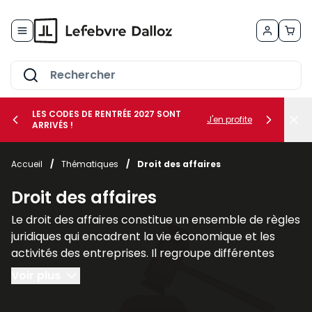
Allez au contenu
LES CODES DE RENTRÉE 2027 SONT
J'en profite
ARRIVÉS !
her le sous-menu Vos métiers
Accueil
/
Thématiques
/
Droit des affaires
her le sous-menu Vos besoins
Droit des affaires
Le droit des affaires constitue un ensemble de règles
juridiques qui encadrent la vie économique et les
activités des entreprises. Il regroupe différentes
branches du droit qui interviennent dans la création,
Voir plus
la gestion et la protection des sociétés ainsi que
dans leurs relations avec leurs partenaires et leurs