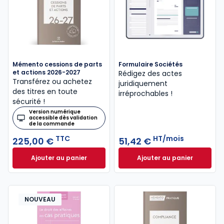
Mémento cessions de parts
Formulaire Sociétés
et actions 2026-2027
Rédigez des actes
Transférez ou achetez
juridiquement
des titres en toute
irréprochables !
sécurité !
Version numérique
accessible dès validation
de la commande
TTC
HT/mois
225,00 €
51,42 €
Ajouter au panier
Ajouter au panier
Mémento cessions de parts et actions 2026-2027 à
Formulaire Société
NOUVEAU