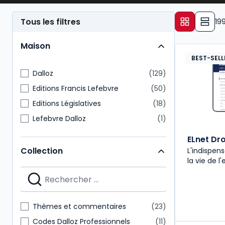
droit des affaires et son application pratique.
Tous les filtres
19
Maison
BEST-SELL
Dalloz
129
Editions Francis Lefebvre
50
Editions Législatives
18
Lefebvre Dalloz
1
ELnet Dro
Collection
L'indispe
la vie de l'
Thèmes et commentaires
23
Codes Dalloz Professionnels
11