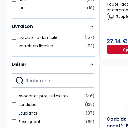
Toute l’act
Oui
18
et commen
Suppl
Livraison
Livraison à domicile
157
27,14 
Retrait en librairie
113
Aj
Métier
Avocat et prof judiciaires
146
Juridique
135
Étudiants
97
Code de
Enseignants
95
annoté. É