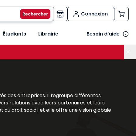
Connexion
Étudiants
Librairie
Besoin d'aide
os métiers
her le sous-menu Vos besoins
tés des entreprises. Il regroupe différentes
eurs relations avec leurs partenaires et leurs
 du droit social, et elle offre une vision globale
ière structurante qui permet de saisir les
tratégique garantissant sécurité, efficacité et
ns concrètes pour appréhender la complexité du