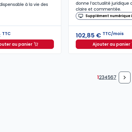
donne l’actualité juridique
dispensable à la vie des
claire et commentée.
Supplément numérique i
TTC
TTC/mois
€
102,85 €
outer au panier
Ajouter au panier
Code de commerce 2027 annoté. Édition limitée à 37
Recueil 
1
2
3
4
5
6
7