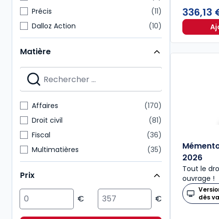
336,13
Précis
11
Dalloz Action
10
Aj
Mémentos pratiques
10
Matière
Cours
6
Dossiers pratiques
6
Dalloz Référence
5
Etudes, mélanges, travaux
5
Affaires
170
HyperCours
5
Droit civil
81
Fiscal
36
Mémento
Multimatières
35
2026
Droit public
27
Tout le dr
Prix
ouvrage !
International
23
Versio
Economie
20
dès v
Social
20