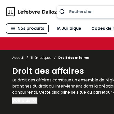
Allez au contenu
Nos produits
IA Juridique
Codes de 
Accueil
/
Thématiques
/
Droit des affaires
Droit des affaires
Le droit des affaires constitue un ensemble de règle
branches du droit qui interviennent dans la création
concurrents. Cette discipline se situe au carrefour du
indispensable à la compréhension du monde des affai
Voir plus
interactions entre différentes spécialités juridiques. 
développement économique. Les ouvrages Lefebvre