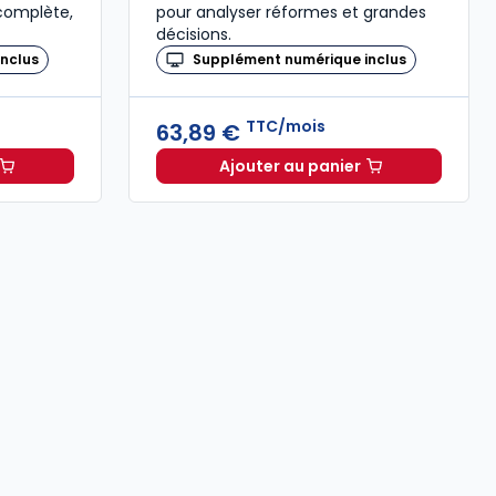
 complète,
pour analyser réformes et grandes
décisions.
nclus
Supplément numérique inclus
TTC/mois
63,89 €
Ajouter au panier
,00 € TTC
Dalloz à 102,85 €
TTC/mois
Revue des Sociétés à 63