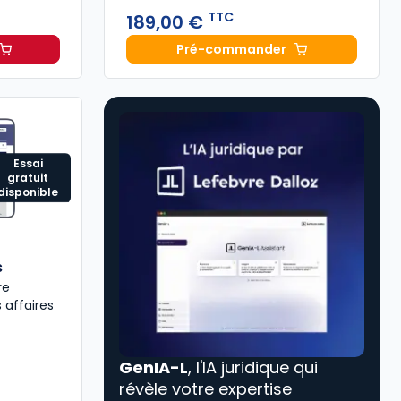
TTC
189,00 €
Pré-commander
 commerce 2027, annoté à 69,00 € TTC
Mémento Sociétés comme
Essai
gratuit
disponible
s
re
 affaires
GenIA-L
, l'IA juridique qui
révèle votre expertise