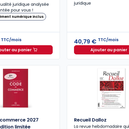
juridique
ualité juridique analysée
tée pour vous !
ément numérique inclus
TTC/mois
TTC/mois
€
40,79 €
outer au panier
Ajouter au panier
Bulletin Rapide Droit des Affaires à 27,14 €
TTC/mois
Dalloz A
 commerce 2027
Recueil Dalloz
dition limitée
La revue hebdomadaire qui