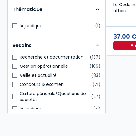
Expert-comptable
77
Le Code in
Thématique
affaires.
Direction générale
68
Notaire
66
IA juridique
1
Commissaire aux comptes
65
37,00 
Administratif et financier
62
Besoins
Aj
Conseiller en gestion patrimoine
24
Recherche et documentation
137
Gestion opérationnelle
106
Veille et actualité
83
Concours & examen
71
Culture générale/Questions de
27
sociétés
IA juridique
4