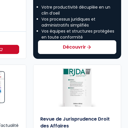
Votre productivité décuplée en un
clin d’oeil
Vos processus juridiques et
administratifs simplifiés
Vos équipes et structures protégées
en toute conformité
Découvrir
oit des affaires à partir de
Dès
315,50 €
HT/mois
Revue de Jurisprudence Droit
'actualité
des Affaires