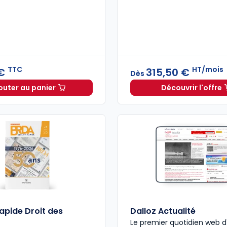
TTC
HT/mois
 €
315,50 €
Dès
outer au panier
Découvrir l'offre
Mémento Droit commercial 2026 à 199,00 € TTC
Navis Dr
Rapide Droit des
Dalloz Actualité
Le premier quotidien web d