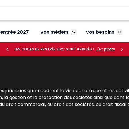
rentrée 2027
Vos métiers
Vos besoins
Afficher le sous-menu V
Affic
LES CODES DE RENTRÉE 2027 SONT ARRIVÉS !
J'en profite
s juridiques qui encadrent la vie économique et les activi
, la gestion et la protection des sociétés ainsi que dans l
 droit commercial, du droit des sociétés, du droit fiscal et
res. Pour les étudiants, le droit des affaires est une mat
Pour les praticiens et les dirigeants, il s’agit d’un outil s
 Dalloz apportent des analyses précises et des solutio