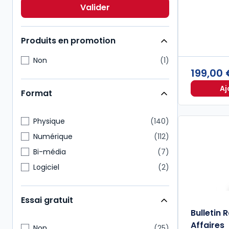
Immobilier
15
Valider
Droit comptable
10
Produits en promotion
Non
1
199,00
Aj
Format
Physique
140
Numérique
112
Bi-média
7
Logiciel
2
Essai gratuit
Bulletin 
Affaires
Non
25