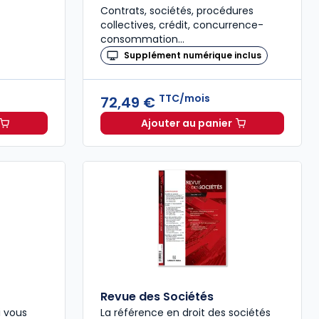
Contrats, sociétés, procédures
collectives, crédit, concurrence-
consommation…
Supplément numérique inclus
TTC/mois
72,49 €
Ajouter au panier
ctualité à 40,79 €
TTC/mois
Revue de Jurisprudence 
Revue des Sociétés
 vous
La référence en droit des sociétés