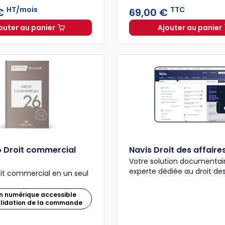
HT/mois
TTC
 €
69,00 €
outer au panier
Ajouter au panier
ELnet Droit des affaires à 336,13 €
HT/mois
Code de
 Droit commercial
Navis Droit des affaire
Votre solution documentai
experte dédiée au droit des
oit commercial en un seul
n numérique accessible
alidation de la commande