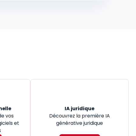
nelle
IA juridique
de vos
Découvrez la première IA
iciels et
générative juridique
s