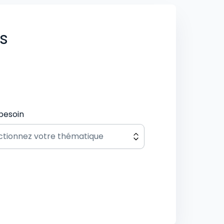
us
besoin