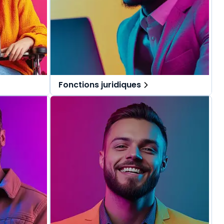
Fonctions juridiques
pécialement
Des solutions tout-en-un, spécialement
.
pensées pour les fonctions juridiques.
repérer dans
Une offre globale pour vous repérer dans
vos missions au quotidien.