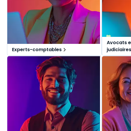
Avocats e
Experts-comptables
judiciaire
Des solutions tout-en-un, spécialement
Des solutio
pensées pour l'expert-comptable et ses
pensées pou
collaborateurs.
judiciaires.
Une offre globale pour vous repérer dans
Une offre g
vos missions au quotidien.
vos mission