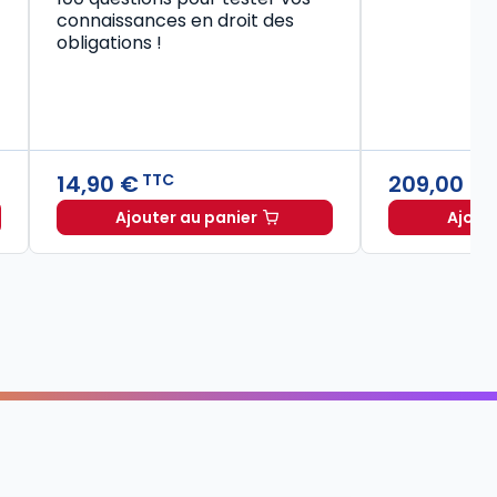
connaissances en droit des
obligations !
14,90 €
209,00 €
TTC
Ajouter au panier
Ajout
Code civil 2027, annoté à TTC