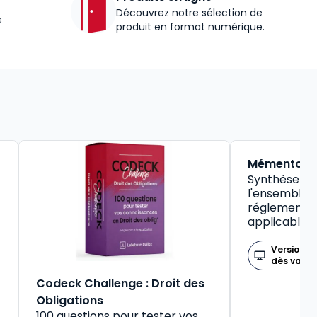
Découvrez notre sélection de
s
produit en format numérique.
BEST-SELLER
Mémento So
Synthèse pr
l'ensemble d
réglementat
applicable
Version n
dès valid
Codeck Challenge : Droit des
Obligations
100 questions pour tester vos