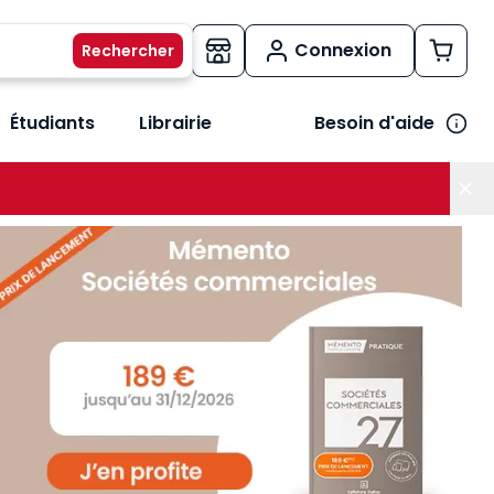
Connexion
Étudiants
Librairie
Besoin d'aide
os métiers
her le sous-menu Vos besoins