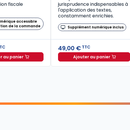
on fiscale
jurisprudence indispensables à
l'application des textes,
constamment enrichies.
umérique accessible
ation de la commande
Supplément numérique inclus
49,00 €
TC
TTC
r au panier
Ajouter au panier
Mémento Fiscal 2026 à TTC
Code de la santé publique 2026, annoté commenté en ligne (Coffret en 2 tomes) à TTC