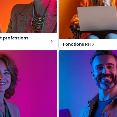
t professions
s
Fonctions RH
ns tout-en-un, spécialement
Des solutions tout-en-un, s
r les avocats et professions
pensées pour les fonctions RH
Une offre globale pour vous 
lobale pour vous repérer dans
vos missions au quotidien.
s au quotidien.