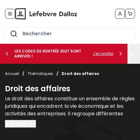
Allez au contenu
LES CODES DE RENTRÉE 2027 SONT
J'en profite
ARRIVÉS !
her le sous-menu Vos métiers
Accueil
/
Thématiques
/
Droit des affaires
her le sous-menu Vos besoins
Droit des affaires
Le droit des affaires constitue un ensemble de règles
juridiques qui encadrent la vie économique et les
activités des entreprises. Il regroupe différentes
branches du droit qui interviennent dans la création,
Voir plus
la gestion et la protection des sociétés ainsi que
dans leurs relations avec leurs partenaires et leurs