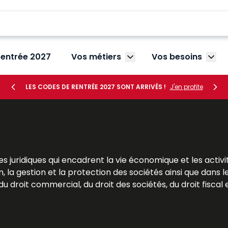
rentrée 2027
Vos métiers
Vos besoins
Afficher le sous-menu V
Affic
LES CODES DE RENTRÉE 2027 SONT ARRIVÉS !
J'en profite
s juridiques qui encadrent la vie économique et les activi
, la gestion et la protection des sociétés ainsi que dans l
 droit commercial, du droit des sociétés, du droit fiscal et
res. Pour les étudiants, le droit des affaires est une mat
Pour les praticiens et les dirigeants, il s’agit d’un outil s
 Dalloz apportent des analyses précises et des solutio