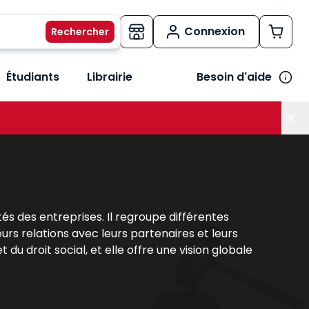
Connexion
Étudiants
Librairie
Besoin d'aide
os métiers
her le sous-menu Vos besoins
tés des entreprises. Il regroupe différentes
eurs relations avec leurs partenaires et leurs
 du droit social, et elle offre une vision globale
ière structurante qui permet de saisir les
tratégique garantissant sécurité, efficacité et
ns concrètes pour appréhender la complexité du