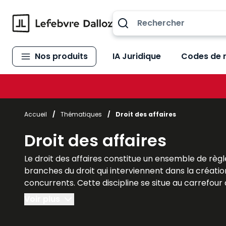
Allez au contenu
Nos produits
IA Juridique
Codes de 
Accueil
/
Thématiques
/
Droit des affaires
Droit des affaires
Le droit des affaires constitue un ensemble de règle
branches du droit qui interviennent dans la création
concurrents. Cette discipline se situe au carrefour du
indispensable à la compréhension du monde des affai
Voir plus
interactions entre différentes spécialités juridiques. 
développement économique. Les ouvrages Lefebvre