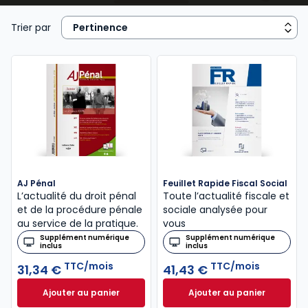
jurisprudence sont expliqués et commentés pour
vous par nos spécialistes.
Trier par
Les + : des observations, des analyses vous indiquent
clairement toutes les conséquences pratiquesdes
nouvelles dispositions.
Des dossiers approfondis : Chaque revue vous donne
tous les outils pour une application optimisé, Zooms
sur les sujets « brûlants », études sur des thèmes de
fond ou encore guides pour vos déclarations…
L’actualité juridique occupe une place essentielle
dans le monde du droit, car elle reflète en temps
AJ Pénal
Feuillet Rapide Fiscal Social
réel les évolutions issues de la loi, des règlements et
L’actualité du droit pénal
Toute l’actualité fiscale et
de la jurisprudence. Suivre cette actualité est
et de la procédure pénale
sociale analysée pour
indispensable aussi bien pour les étudiants en droit
au service de la pratique.
vous
que pour les professionnels du secteur, qu’il s’agisse
Supplément numérique
Supplément numérique
inclus
inclus
d’avocats, de magistrats, de notaires, d’experts-
TTC/mois
TTC/mois
31,34 €
41,43 €
comptables ou de juristes d’entreprise. Les revues
d’actualité juridique publiées par Lefebvre Dalloz
Ajouter au panier
Ajouter au panier
AJ Pénal à 31,34 €
TTC/mois
Feuillet Rapide Fi
offrent un accès fiable, clair et structuré à