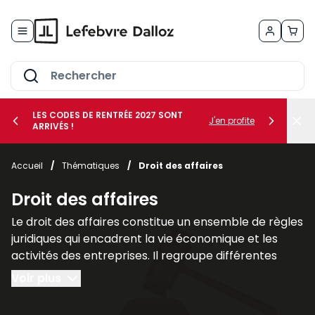
Allez au contenu
LES CODES DE RENTRÉE 2027 SONT
J'en profite
ARRIVÉS !
her le sous-menu Vos métiers
Accueil
/
Thématiques
/
Droit des affaires
her le sous-menu Vos besoins
Droit des affaires
Le droit des affaires constitue un ensemble de règles
juridiques qui encadrent la vie économique et les
activités des entreprises. Il regroupe différentes
branches du droit qui interviennent dans la création,
Voir plus
la gestion et la protection des sociétés ainsi que
dans leurs relations avec leurs partenaires et leurs