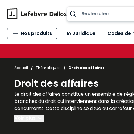
Allez au contenu
Nos produits
IA Juridique
Codes de 
Accueil
/
Thématiques
/
Droit des affaires
Droit des affaires
Le droit des affaires constitue un ensemble de règle
branches du droit qui interviennent dans la création
concurrents. Cette discipline se situe au carrefour du
indispensable à la compréhension du monde des affai
Voir plus
interactions entre différentes spécialités juridiques. 
développement économique. Les ouvrages Lefebvre