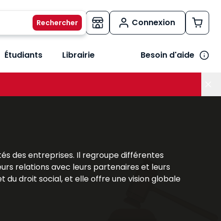
Connexion
Étudiants
Librairie
Besoin d'aide
os métiers
her le sous-menu Vos besoins
tés des entreprises. Il regroupe différentes
eurs relations avec leurs partenaires et leurs
 du droit social, et elle offre une vision globale
ière structurante qui permet de saisir les
tratégique garantissant sécurité, efficacité et
ns concrètes pour appréhender la complexité du