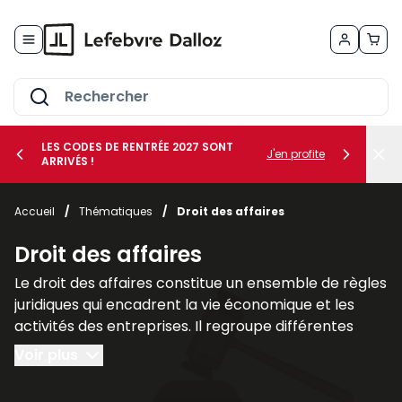
Allez au contenu
LES CODES DE RENTRÉE 2027 SONT
J'en profite
ARRIVÉS !
her le sous-menu Vos métiers
Accueil
/
Thématiques
/
Droit des affaires
her le sous-menu Vos besoins
Droit des affaires
Le droit des affaires constitue un ensemble de règles
juridiques qui encadrent la vie économique et les
activités des entreprises. Il regroupe différentes
branches du droit qui interviennent dans la création,
Voir plus
la gestion et la protection des sociétés ainsi que
dans leurs relations avec leurs partenaires et leurs