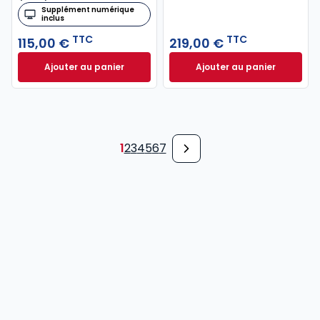
Supplément numérique
inclus
TTC
TTC
115,00 €
219,00 €
Ajouter au panier
Ajouter au panier
Code général des impôts 2026, annoté à 115,00 € T
Mémento Fusions e
1
2
3
4
5
6
7