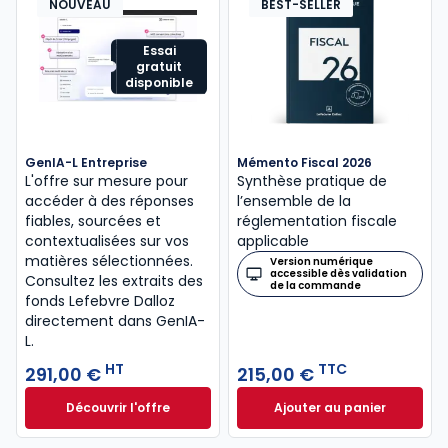
NOUVEAU
BEST-SELLER
Essai
gratuit
disponible
GenIA-L Entreprise
Mémento Fiscal 2026
L'offre sur mesure pour
Synthèse pratique de
accéder à des réponses
l’ensemble de la
fiables, sourcées et
réglementation fiscale
contextualisées sur vos
applicable
matières sélectionnées.
Version numérique
accessible dès validation
Consultez les extraits des
de la commande
fonds Lefebvre Dalloz
directement dans GenIA-
L.
HT
TTC
291,00 €
215,00 €
Découvrir l'offre
Ajouter au panier
GenIA-L Entreprise à partir de 291,00 € HT
Mémento Fiscal 20