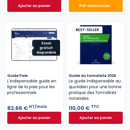
Ajouter au panier
Pré-commander
Code du travail 2026, annoté, commenté en ligne à
Mémento Comptabl
BEST-SELLER
Essai
gratuit
disponible
Guide Paie
Guide du formaliste 2026
L'indispensable guide en
Le guide indispensable au
ligne de la paie pour les
quotidien pour une bonne
professionnels
pratique des formalités
notariales
HT/mois
TTC
82,66 €
110,00 €
Ajouter au panier
Ajouter au panier
Guide Paie à 82,66 €
HT/mois
Guide du formalist