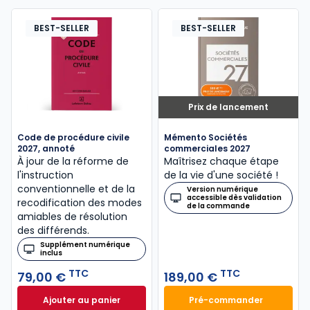
BEST-SELLER
BEST-SELLER
Prix de lancement
Code de procédure civile
Mémento Sociétés
2027, annoté
commerciales 2027
À jour de la réforme de
Maîtrisez chaque étape
l'instruction
de la vie d'une société !
conventionnelle et de la
Version numérique
accessible dès validation
recodification des modes
de la commande
amiables de résolution
des différends.
Supplément numérique
inclus
TTC
TTC
79,00 €
189,00 €
Ajouter au panier
Pré-commander
Code de procédure civile 2027, annoté à 79,00 € T
Mémento Sociétés