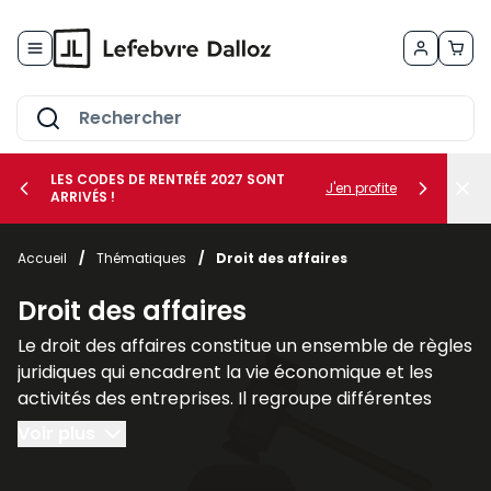
Allez au contenu
LES CODES DE RENTRÉE 2027 SONT
J'en profite
ARRIVÉS !
her le sous-menu Vos métiers
Accueil
/
Thématiques
/
Droit des affaires
her le sous-menu Vos besoins
Droit des affaires
Le droit des affaires constitue un ensemble de règles
juridiques qui encadrent la vie économique et les
activités des entreprises. Il regroupe différentes
branches du droit qui interviennent dans la création,
Voir plus
la gestion et la protection des sociétés ainsi que
dans leurs relations avec leurs partenaires et leurs