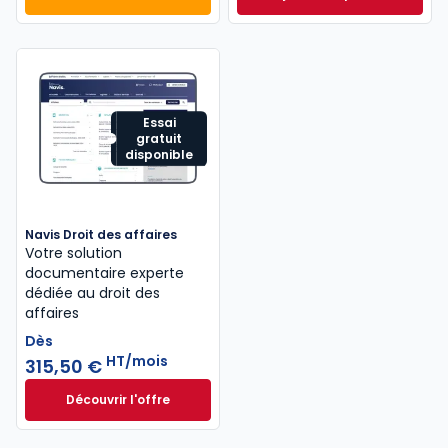
Mémento Sociétés commerciales 2027 à 189,00 € T
Mémento Droit com
Essai
gratuit
disponible
Navis Droit des affaires
Votre solution
documentaire experte
dédiée au droit des
affaires
Dès
HT/mois
315,50 €
Découvrir l'offre
Navis Droit des affaires à partir de
Dès
315,50 €
HT/mois