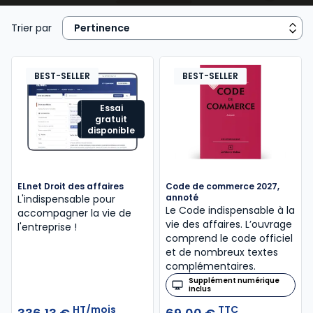
concurrents. Cette discipline se situe au carrefour du
droit commercial, du droit des sociétés, du droit
Trier par
fiscal et du droit social, et elle offre une vision
globale indispensable à la compréhension du monde
des affaires. Pour les étudiants, le droit des affaires
BEST-SELLER
BEST-SELLER
est une matière structurante qui permet de saisir les
interactions entre différentes spécialités juridiques.
Essai
gratuit
Pour les praticiens et les dirigeants, il s’agit d’un outil
disponible
stratégique garantissant sécurité, efficacité et
développement économique. Les ouvrages Lefebvre
Dalloz apportent des analyses précises et des
ELnet Droit des affaires
Code de commerce 2027,
solutions concrètes pour appréhender la
annoté
L'indispensable pour
complexité du droit des affaires et son application
Le Code indispensable à la
accompagner la vie de
vie des affaires. L’ouvrage
pratique.
l'entreprise !
comprend le code officiel
et de nombreux textes
complémentaires.
Supplément numérique
inclus
HT/mois
TTC