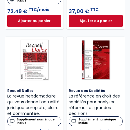
inclus
TTC/mois
TTC
72,49 €
37,00 €
Ajouter au panier
Ajouter au panier
Revue de Jurisprudence Droit des Affaires à 72,49
Code de commerce 
Recueil Dalloz
Revue des Sociétés
La revue hebdomadaire
La référence en droit des
qui vous donne l’actualité
sociétés pour analyser
juridique complète, claire
réformes et grandes
et commentée.
décisions.
Supplément numérique
Supplément numérique
inclus
inclus