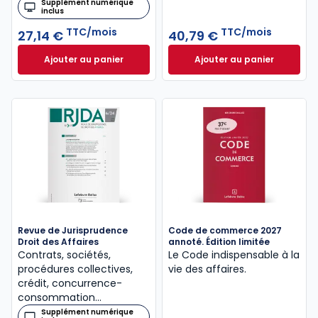
Supplément numérique
inclus
TTC/mois
TTC/mois
27,14 €
40,79 €
Ajouter au panier
Ajouter au panier
Bulletin Rapide Droit des Affaires à 27,14 €
Dalloz Actualité 
TTC/mo
Revue de Jurisprudence
Code de commerce 2027
Droit des Affaires
annoté. Édition limitée
Contrats, sociétés,
Le Code indispensable à la
procédures collectives,
vie des affaires.
crédit, concurrence-
consommation…
Supplément numérique