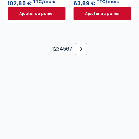
TTC/mois
TTC/mois
102,85 €
63,89 €
Ajouter au panier
Ajouter au panier
Recueil Dalloz à 102,85 €
TTC/mois
Revue des Société
1
2
3
4
5
6
7