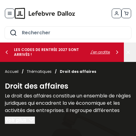
Allez au contenu
LES CODES DE RENTRÉE 2027 SONT
J'en profite
ARRIVÉS !
her le sous-menu Vos métiers
Accueil
/
Thématiques
/
Droit des affaires
her le sous-menu Vos besoins
Droit des affaires
Le droit des affaires constitue un ensemble de règles
juridiques qui encadrent la vie économique et les
activités des entreprises. Il regroupe différentes
branches du droit qui interviennent dans la création,
Voir plus
la gestion et la protection des sociétés ainsi que
dans leurs relations avec leurs partenaires et leurs