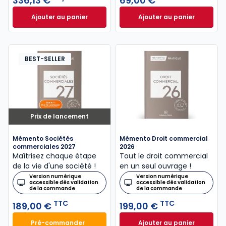
336,13 €
69,00 €
Ajouter au panier
Ajouter au panier
ELnet Droit des affaires à 336,13 €
Code de commerce
HT/mois
BEST-SELLER
Prix de lancement
Mémento Sociétés
Mémento Droit commercial
commerciales 2027
2026
Maîtrisez chaque étape
Tout le droit commercial
de la vie d'une société !
en un seul ouvrage !
Version numérique
Version numérique
accessible dès validation
accessible dès validation
de la commande
de la commande
TTC
TTC
189,00 €
199,00 €
Pré-commander
Ajouter au panier