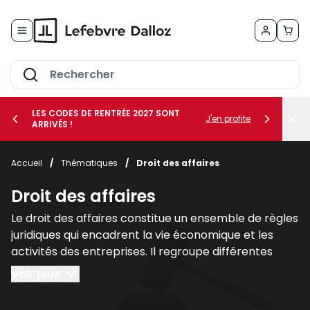
Allez au contenu
LES CODES DE RENTRÉE 2027 SONT
J'en profite
ARRIVÉS !
her le sous-menu Vos métiers
Accueil
/
Thématiques
/
Droit des affaires
her le sous-menu Vos besoins
Droit des affaires
Le droit des affaires constitue un ensemble de règles
juridiques qui encadrent la vie économique et les
activités des entreprises. Il regroupe différentes
branches du droit qui interviennent dans la création,
Voir plus
la gestion et la protection des sociétés ainsi que
dans leurs relations avec leurs partenaires et leurs