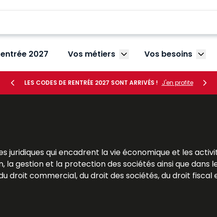
rentrée 2027
Vos métiers
Vos besoins
Afficher le sous-menu V
Affic
LES CODES DE RENTRÉE 2027 SONT ARRIVÉS !
J'en profite
s juridiques qui encadrent la vie économique et les activi
, la gestion et la protection des sociétés ainsi que dans l
 droit commercial, du droit des sociétés, du droit fiscal et
res. Pour les étudiants, le droit des affaires est une mat
Pour les praticiens et les dirigeants, il s’agit d’un outil s
 Dalloz apportent des analyses précises et des solutio