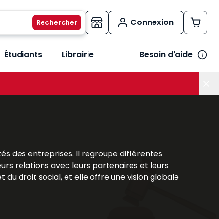
Connexion
Étudiants
Librairie
Besoin d'aide
os métiers
her le sous-menu Vos besoins
tés des entreprises. Il regroupe différentes
eurs relations avec leurs partenaires et leurs
 du droit social, et elle offre une vision globale
ière structurante qui permet de saisir les
tratégique garantissant sécurité, efficacité et
ns concrètes pour appréhender la complexité du