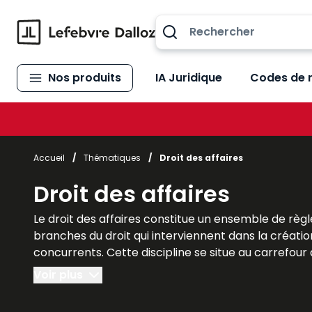
Allez au contenu
Nos produits
IA Juridique
Codes de 
Accueil
/
Thématiques
/
Droit des affaires
Droit des affaires
Le droit des affaires constitue un ensemble de règle
branches du droit qui interviennent dans la création
concurrents. Cette discipline se situe au carrefour du
indispensable à la compréhension du monde des affai
Voir plus
interactions entre différentes spécialités juridiques. 
développement économique. Les ouvrages Lefebvre