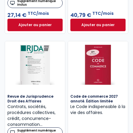
Supplément numérique
inclus
TTC/mois
TTC/mois
27,14 €
40,79 €
Ajouter au panier
Ajouter au panier
Bulletin Rapide Droit des Affaires à 27,14 €
Dalloz Actualité 
TTC/mo
Revue de Jurisprudence
Code de commerce 2027
Droit des Affaires
annoté. Édition limitée
Contrats, sociétés,
Le Code indispensable à la
procédures collectives,
vie des affaires.
crédit, concurrence-
consommation…
Supplément numérique