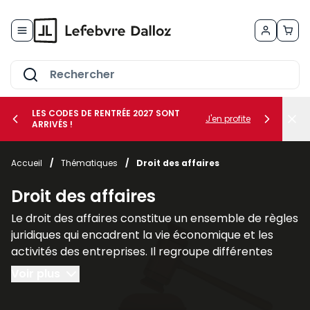
Allez au contenu
LES CODES DE RENTRÉE 2027 SONT
J'en profite
ARRIVÉS !
her le sous-menu Vos métiers
Accueil
/
Thématiques
/
Droit des affaires
her le sous-menu Vos besoins
Droit des affaires
Le droit des affaires constitue un ensemble de règles
juridiques qui encadrent la vie économique et les
activités des entreprises. Il regroupe différentes
branches du droit qui interviennent dans la création,
Voir plus
la gestion et la protection des sociétés ainsi que
dans leurs relations avec leurs partenaires et leurs