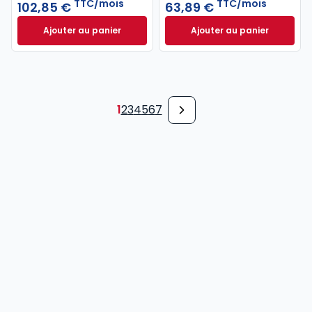
TTC/mois
TTC/mois
102,85 €
63,89 €
Ajouter au panier
Ajouter au panier
Recueil Dalloz à 102,85 €
TTC/mois
Revue des Société
1
2
3
4
5
6
7