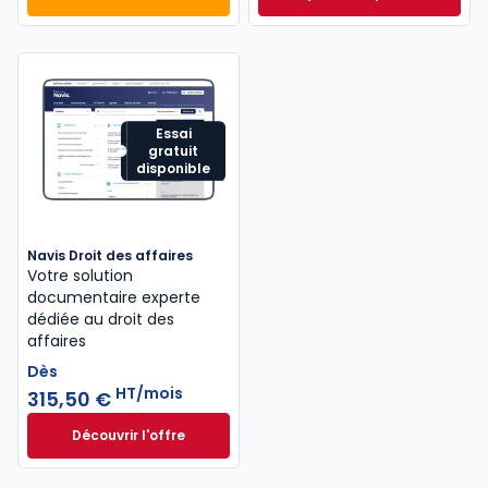
Mémento Sociétés commerciales 2027 à 189,00 € T
Mémento Droit com
Essai
gratuit
disponible
Navis Droit des affaires
Votre solution
documentaire experte
dédiée au droit des
affaires
Dès
HT/mois
315,50 €
Découvrir l'offre
Navis Droit des affaires à partir de
Dès
315,50 €
HT/mois