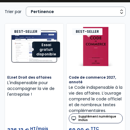
concurrents. Cette discipline se situe au carrefour du
droit commercial, du droit des sociétés, du droit
Trier par
fiscal et du droit social, et elle offre une vision
globale indispensable à la compréhension du monde
des affaires. Pour les étudiants, le droit des affaires
BEST-SELLER
BEST-SELLER
est une matière structurante qui permet de saisir les
interactions entre différentes spécialités juridiques.
Essai
gratuit
Pour les praticiens et les dirigeants, il s’agit d’un outil
disponible
stratégique garantissant sécurité, efficacité et
développement économique. Les ouvrages Lefebvre
Dalloz apportent des analyses précises et des
ELnet Droit des affaires
Code de commerce 2027,
solutions concrètes pour appréhender la
annoté
L'indispensable pour
complexité du droit des affaires et son application
Le Code indispensable à la
accompagner la vie de
vie des affaires. L’ouvrage
pratique.
l'entreprise !
comprend le code officiel
et de nombreux textes
complémentaires.
Supplément numérique
inclus
HT/mois
TTC