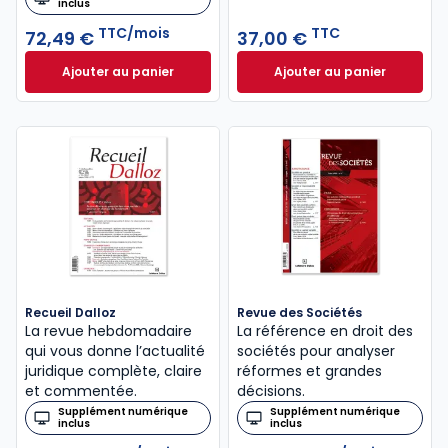
inclus
TTC/mois
TTC
72,49 €
37,00 €
Ajouter au panier
Ajouter au panier
Revue de Jurisprudence Droit des Affaires à 72,49
Code de commerce 
Recueil Dalloz
Revue des Sociétés
La revue hebdomadaire
La référence en droit des
qui vous donne l’actualité
sociétés pour analyser
juridique complète, claire
réformes et grandes
et commentée.
décisions.
Supplément numérique
Supplément numérique
inclus
inclus