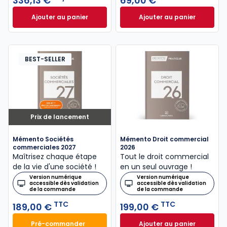
336,13 €
69,00 €
Ajouter au panier
Ajouter au panier
ELnet Droit des affaires à 336,13 €
Code de commerce
HT/mois
BEST-SELLER
Prix de lancement
Mémento Sociétés
Mémento Droit commercial
commerciales 2027
2026
Maîtrisez chaque étape
Tout le droit commercial
de la vie d'une société !
en un seul ouvrage !
Version numérique
Version numérique
accessible dès validation
accessible dès validation
de la commande
de la commande
TTC
TTC
189,00 €
199,00 €
Pré-commander
Ajouter au panier