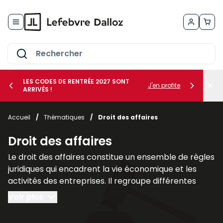
Allez au contenu
LES CODES DE RENTRÉE 2027 SONT
J'en profite
ARRIVÉS !
her le sous-menu Vos métiers
Accueil
/
Thématiques
/
Droit des affaires
her le sous-menu Vos besoins
Droit des affaires
Le droit des affaires constitue un ensemble de règles
juridiques qui encadrent la vie économique et les
activités des entreprises. Il regroupe différentes
branches du droit qui interviennent dans la création,
Voir plus
la gestion et la protection des sociétés ainsi que
dans leurs relations avec leurs partenaires et leurs