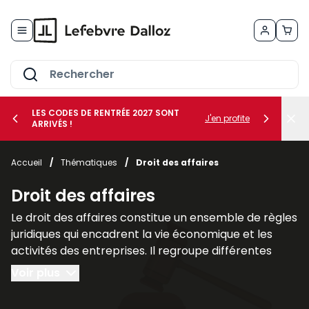
Allez au contenu
LES CODES DE RENTRÉE 2027 SONT
J'en profite
ARRIVÉS !
her le sous-menu Vos métiers
Accueil
/
Thématiques
/
Droit des affaires
her le sous-menu Vos besoins
Droit des affaires
Le droit des affaires constitue un ensemble de règles
juridiques qui encadrent la vie économique et les
activités des entreprises. Il regroupe différentes
branches du droit qui interviennent dans la création,
Voir plus
la gestion et la protection des sociétés ainsi que
dans leurs relations avec leurs partenaires et leurs