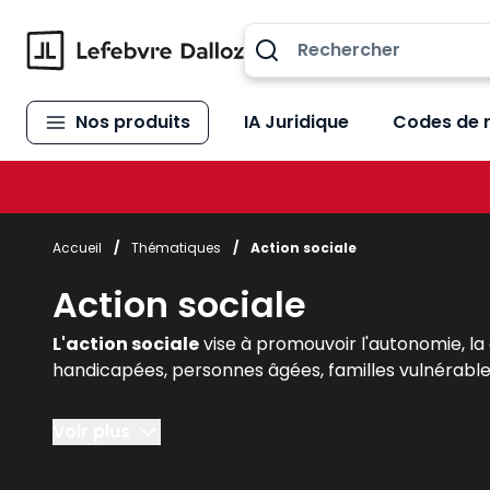
Allez au contenu
Nos produits
IA Juridique
Codes de 
Accueil
/
Thématiques
/
Action sociale
Action sociale
L'action sociale
vise à promouvoir l'autonomie, la
handicapées, personnes âgées, familles vulnérable
Pour aider les professionnels du secteur – travaille
Voir plus
avec une information utile et accessible répondant 
de bonnes pratiques…