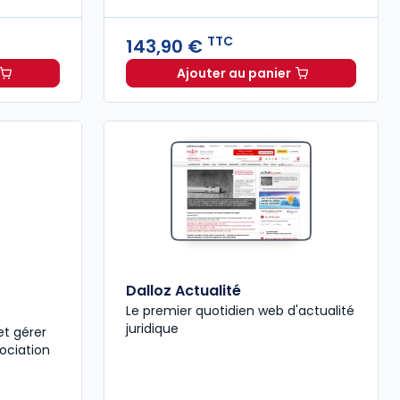
TTC
143,90 €
Ajouter au panier
ie Directions 35 - L'analyse des pratiques professionnelles d
1,00 €
TTC
Guide du Directeur - Éta
Dalloz Actualité
Le premier quotidien web d'actualité
juridique
et gérer
ociation