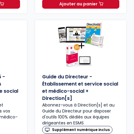
Ajouter au panier
 Social - Formule expert à 245,37 € HT
Code de la santé publiq
5 -
Guide du Directeur -
s
Établissement et service social
e social
et médico-social +
Direction[s]
et
Abonnez-vous à Direction[s] et au
ns vos
Guide du Directeur pour disposer
 médico-
d'outils 100% dédiés aux équipes
dirigeantes en ESMS
Supplément numérique inclus