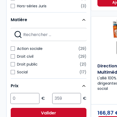
Aj
Hors-séries Juris
3
Bulletins
2
Matière
Guide
2
Guides Dalloz
2
Guides directions
2
Précis
2
Action sociale
29
Rapports CGLPL
2
Droit civil
29
Droit public
21
Directio
Multiméd
Social
17
L'allié 100
Affaires
12
dirigeante
Prix
Multimatières
10
social
Fiscal
8
Pénal
8
Environnement
6
166,87
Valider