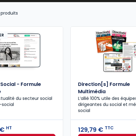
produits
ER
 Social - Formule
Direction[s] Formule
e
Multimédia
ctualité du secteur social
L’allié 100% utile des équipe
-social
dirigeantes du social et m
social
HT
TTC
 €
129,79 €