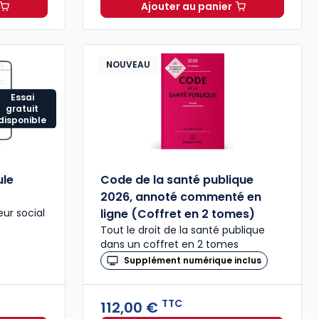
Ajouter au panier
n[s] Formule Multimédia à 129,79 € TTC
Guide familial - Offre p
NOUVEAU
Essai
gratuit
disponible
ule
Code de la santé publique
2026, annoté commenté en
eur social
ligne (Coffret en 2 tomes)
Tout le droit de la santé publique
dans un coffret en 2 tomes
Supplément numérique inclus
TTC
112,00 €