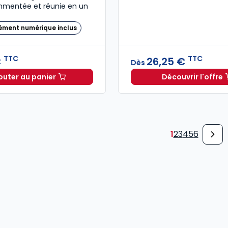
ommentée et réunie en un
ément numérique inclus
TTC
TTC
€
26,25 €
Dès
outer au panier
Découvrir l'offre
Code de l'entrée et du séjour des étrangers et du dr
Guide de
1
2
3
4
5
6