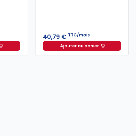
TTC/mois
40,79 €
Ajouter au panier
oit d'asile 2026, annoté et commenté à 79,00 € TTC
s dirigeants d'association. 7e éd. à partir de
Dalloz Actualité à 40,7
Dès
26,25 €
TT