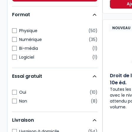
Immobilier
5
Aj
Format
NOUVEAU
Physique
50
Numérique
35
Bi-média
1
Logiciel
1
Droit de 
Essai gratuit
10e éd.
Toutes les 
Oui
10
avec le n
Non
8
attendu pa
volume.
Livraison
Livraison à domicile
54