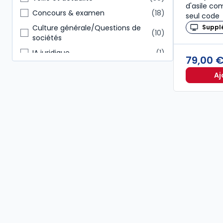
d'asile c
Autres
15
Concours & examen
18
seul code
Suppl
Culture générale/Questions de
10
sociétés
IA juridique
1
79,00 
Aj