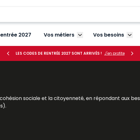
rentrée 2027
Vos métiers
Vos besoins
Afficher le sous-menu V
Affic
LES CODES DE RENTRÉE 2027 SONT ARRIVÉS !
J'en profite
 cohésion sociale et la citoyenneté, en répondant aux be
s).
urs sociaux, chefs de service, directeurs… – à mieux rempli
à leurs besoins : des contenus réglementaires et législati