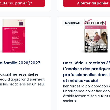
outer au panier
Ajouter au panier
Direction[s] Formule Multimédia Plus à 166,87 € TTC
Le Media
NOUVEAU
la famille 2026/2027.
Hors Série Directions 3
L'analyse des pratique
disciplines essentielles
professionnelles dans l
iveau d’approfondissement
et médico-social
r les praticiens en un seul
Renforcez la collaboration 
l’intelligence collective da
établissements sociaux et
sociaux.