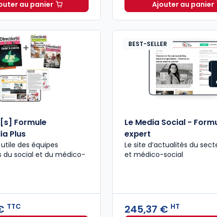
outer au panier
Ajouter au panier
Le Media Social - Formule classique à 224,70 € HT
Directio
BEST-SELLER
n[s] Formule
Le Media Social - Form
ia Plus
expert
% utile des équipes
Le site d’actualités du sect
s du social et du médico-
et médico-social
TTC
HT
 €
245,37 €