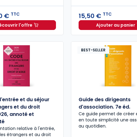
TTC
TTC
0 €
15,50 €
écouvrir l'offre
Ajouter au panier
Droit de la famille 2026/2027. 10e éd. à partir de
Hors Sér
Dès
8
BEST-SELLER
'entrée et du séjour
Guide des dirigeants
gers et du droit
d'association. 7e éd.
026, annoté et
Ce guide permet de créer 
en toute simplicité une ass
té
au quotidien.
tation relative à l'entrée,
des étrangers et au droit