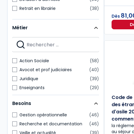
Retrait en librairie
38
81,0
Dès
D
Métier
Action Sociale
58
Avocat et prof judiciaires
40
Juridique
39
Enseignants
29
Étudiants
28
Code de l
Besoins
des étran
Direction générale
22
d'asile 2
Administratif et financier
21
Gestion opérationnelle
46
commen
Hygiène Sécurité Environnement
16
Recherche et documentation
46
la réglemen
au séjour 
Notaire
16
Veille et actualité
39