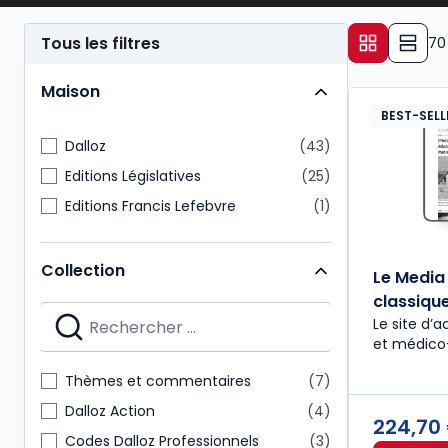
Tous les filtres
70
Maison
BEST-SELL
Dalloz
43
Editions Législatives
25
Editions Francis Lefebvre
1
Collection
Le Media
classiqu
Le site d’a
et médico
Thèmes et commentaires
7
Dalloz Action
4
224,70
Codes Dalloz Professionnels
3