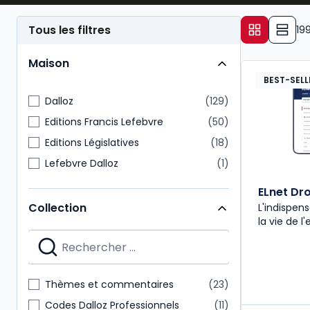
droit des affaires et son application pratique.
Tous les filtres
19
Maison
BEST-SELL
Dalloz
129
Editions Francis Lefebvre
50
Editions Législatives
18
Lefebvre Dalloz
1
ELnet Dro
Collection
L'indispe
la vie de l'
Thèmes et commentaires
23
Codes Dalloz Professionnels
11