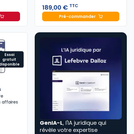
TTC
189,00 €
Pré-commander
 commerce 2027, annoté à 69,00 € TTC
Mémento Sociétés comme
Essai
gratuit
disponible
s
re
 affaires
GenIA-L
, l'IA juridique qui
révèle votre expertise