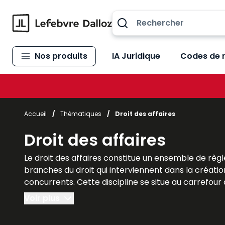
Allez au contenu
Nos produits
IA Juridique
Codes de 
Accueil
/
Thématiques
/
Droit des affaires
Droit des affaires
Le droit des affaires constitue un ensemble de règle
branches du droit qui interviennent dans la création
concurrents. Cette discipline se situe au carrefour du
indispensable à la compréhension du monde des affai
Voir plus
interactions entre différentes spécialités juridiques. 
développement économique. Les ouvrages Lefebvre