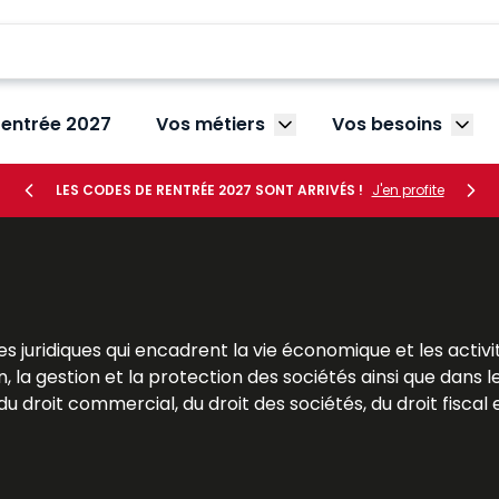
rentrée 2027
Vos métiers
Vos besoins
Afficher le sous-menu V
Affic
LES CODES DE RENTRÉE 2027 SONT ARRIVÉS !
J'en profite
s juridiques qui encadrent la vie économique et les activi
, la gestion et la protection des sociétés ainsi que dans l
 droit commercial, du droit des sociétés, du droit fiscal et
res. Pour les étudiants, le droit des affaires est une mat
Pour les praticiens et les dirigeants, il s’agit d’un outil s
 Dalloz apportent des analyses précises et des solutio