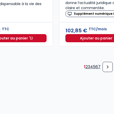
donne l’actualité juridique
dispensable à la vie des
claire et commentée.
Supplément numérique i
TTC
TTC/mois
€
102,85 €
outer au panier
Ajouter au panier
Code de commerce 2027 annoté. Édition limitée à 37
Recueil 
1
2
3
4
5
6
7