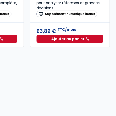
 complète,
pour analyser réformes et grandes
décisions.
nclus
Supplément numérique inclus
TTC/mois
63,89 €
Ajouter au panier
,00 € TTC
Dalloz à 102,85 €
TTC/mois
Revue des Sociétés à 63