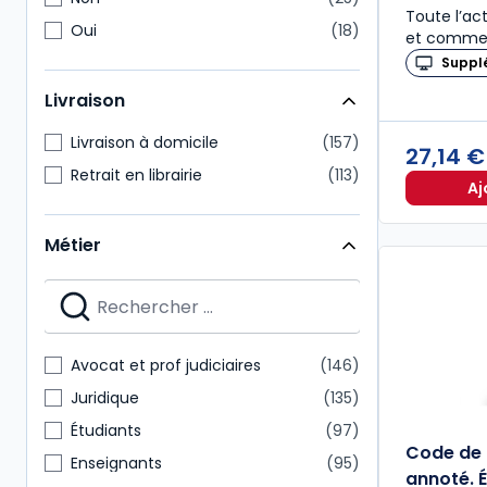
Toute l’act
Oui
18
et commen
Suppl
Livraison
Livraison à domicile
157
27,14 
Retrait en librairie
113
Aj
Métier
Avocat et prof judiciaires
146
Juridique
135
Étudiants
97
Code de
Enseignants
95
annoté. É