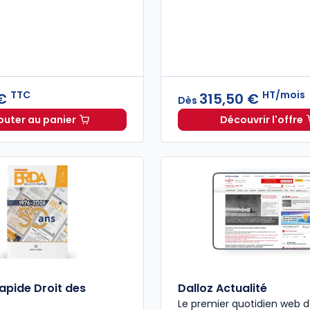
TTC
HT/mois
 €
315,50 €
Dès
outer au panier
Découvrir l'offre
Mémento Droit commercial 2026 à 199,00 € TTC
Navis Dr
Rapide Droit des
Dalloz Actualité
Le premier quotidien web d