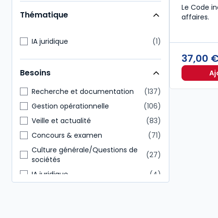
Expert-comptable
77
Le Code in
Thématique
affaires.
Direction générale
68
Notaire
66
IA juridique
1
Commissaire aux comptes
65
37,00 
Administratif et financier
62
Besoins
Aj
Conseiller en gestion patrimoine
24
Recherche et documentation
137
Gestion opérationnelle
106
Veille et actualité
83
Concours & examen
71
Culture générale/Questions de
27
sociétés
IA juridique
4