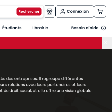
Connexion
Étudiants
Librairie
Besoin d'aide
os métiers
her le sous-menu Vos besoins
tés des entreprises. Il regroupe différentes
eurs relations avec leurs partenaires et leurs
 du droit social, et elle offre une vision globale
ière structurante qui permet de saisir les
tratégique garantissant sécurité, efficacité et
ns concrètes pour appréhender la complexité du