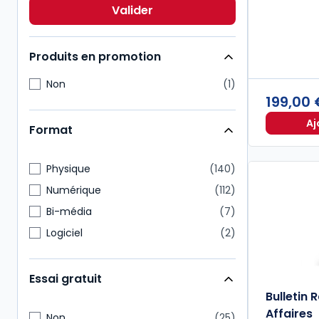
Immobilier
15
Valider
Droit comptable
10
Produits en promotion
Non
1
199,00
Aj
Format
Physique
140
Numérique
112
Bi-média
7
Logiciel
2
Essai gratuit
Bulletin 
Affaires
Non
25