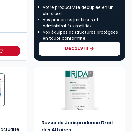
Votre productivité décuplée en un
clin d’oeil
Vos processus juridiques et
administratifs simplifiés
Vos équipes et structures protégées
en toute conformité
Découvrir
oit des affaires à partir de
Dès
315,50 €
HT/mois
Revue de Jurisprudence Droit
'actualité
des Affaires