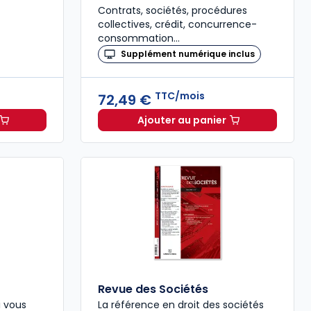
Contrats, sociétés, procédures
collectives, crédit, concurrence-
consommation…
Supplément numérique inclus
TTC/mois
72,49 €
Ajouter au panier
ctualité à 40,79 €
TTC/mois
Revue de Jurisprudence 
Revue des Sociétés
 vous
La référence en droit des sociétés