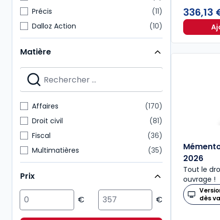
336,13
Précis
11
Dalloz Action
10
Aj
Mémentos pratiques
10
Matière
Cours
6
Dossiers pratiques
6
Dalloz Référence
5
Etudes, mélanges, travaux
5
Affaires
170
HyperCours
5
Droit civil
81
Fiscal
36
Mémento
Multimatières
35
2026
Droit public
27
Tout le dr
Prix
ouvrage !
International
23
Versio
Economie
20
dès v
Social
20