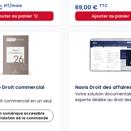
HT/mois
TTC
 €
69,00 €
outer au panier
Ajouter au panier
ELnet Droit des affaires à 336,13 €
HT/mois
Code de
 Droit commercial
Navis Droit des affaire
Votre solution documentai
experte dédiée au droit des
oit commercial en un seul
n numérique accessible
alidation de la commande