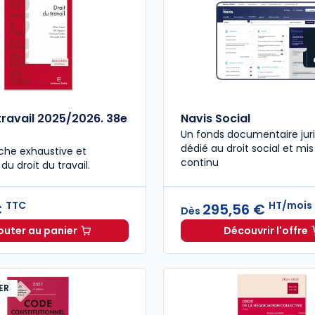
travail 2025/2026. 38e
Navis Social
Un fonds documentaire jur
dédié au droit social et mis
che exhaustive et
continu
du droit du travail.
TTC
HT/mois
€
295,56 €
Dès
outer au panier
Découvrir l'offre
Droit du travail 2025/2026. 38e éd. à 52,00 € TTC
Navis So
ER