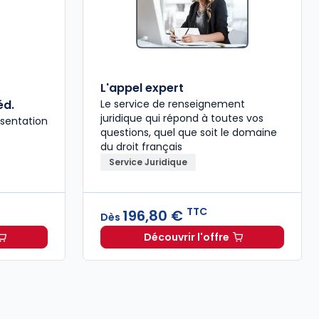
L'appel expert
éd.
Le service de renseignement
juridique qui répond à toutes vos
résentation
questions, quel que soit le domaine
du droit français
Service Juridique
TTC
196,80 €
Dès
Découvrir l'offre
27 annoté et commenté en ligne à 69,00 € TTC
 la négociation collective 2024/25. 2e éd. à partir de
L'appel expert à partir 
Dès
58,5