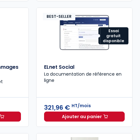
BEST-SELLER
Essai
gratuit
disponible
ommages
ELnet Social
La documentation de référence en
ligne
et
HT/mois
321,96 €
Ajouter au panier
sation des dommages corporels à 30,43 € TTC
ELnet Social à 321,96 €
H