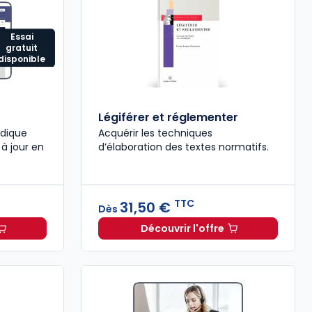
Essai
gratuit
disponible
Légiférer et réglementer
idique
Acquérir les techniques
 à jour en
d’élaboration des textes normatifs.
TTC
31,50 €
Dès
Découvrir l'offre
cial à partir de
Dès
295,56 €
HT/mois
Légiférer et réglementer