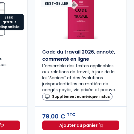
BEST-SELLER
Essai
gratuit
disponible
Code du travail 2026, annoté,
x
commenté en ligne
ces
L’ensemble des textes applicables
aux relations de travail, à jour de la
loi "Seniors" et des évolutions
jurisprudentielles en matière de
congés payés, vie privée et preuve.
Supplément numérique inclus
TTC
79,00 €
Ajouter au panier
H à 114,20 €
HT/mois
Code du travail 2026, a