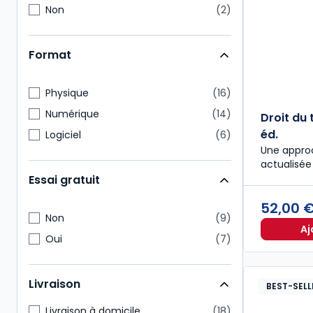
Non
2
Format
Physique
16
Numérique
14
Droit du 
éd.
Logiciel
6
Une appro
actualisée 
Essai gratuit
52,00 
Non
9
Aj
Oui
7
Livraison
BEST-SELL
Livraison à domicile
18