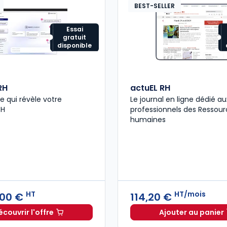
BEST-SELLER
Essai
gratuit
disponible
RH
actuEL RH
que qui révèle votre
Le journal en ligne dédié au
RH
professionnels des Ressour
humaines
HT
HT/mois
,00 €
114,20 €
écouvrir l'offre
Ajouter au panier
GenIA-L RH à partir de
Dès
330,00 €
HT
actuEL R