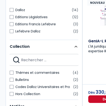
NOUVEAU
Dalloz
14
Editions Législatives
12
Editions Francis Lefebvre
3
Lefebvre Dalloz
2
GenIA-L 
Collection
L'IA juridi
expertise 
Thèmes et commentaires
4
Bulletins
2
Codes Dalloz Universitaires et Pro
2
330
Dès
Hors Collection
2
D
Dalloz Action
1