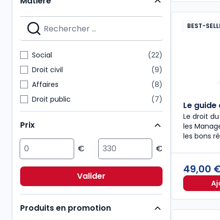
Matière
Dalloz décryptage
1
Guides Dalloz
1
BEST-SELL
Méthodes du droit
1
Nouvelle Bibliothèque de Thèses
1
Social
22
Précis
1
Droit civil
9
Affaires
8
Droit public
7
Le guide
Multimatières
7
Le droit du
Prix
les Manage
Fiscal
4
les bons ré
Action sociale
3
ESG/Compliance
3
49,00 
Environnement
3
Valider
Aj
Pénal
3
Produits en promotion