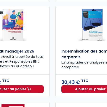
ER
 du manager 2026
Indemnisation des d
 travail à la portée de tous
corporels
rs et Responsables RH :
La jurisprudence analysée 
flexes au quotidien !
comparée.
TTC
TTC
€
30,43 €
outer au panier
Ajouter au panier
Le guide du manager 2026 à 49,00 € TTC
Indemni