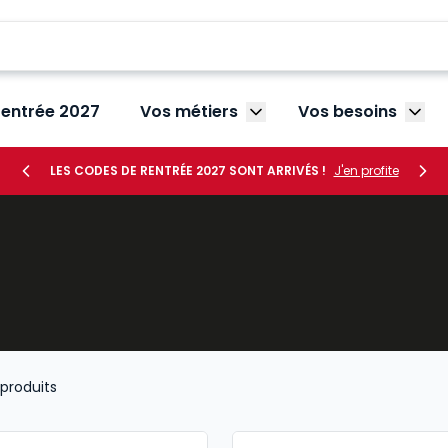
rentrée 2027
Vos métiers
Vos besoins
Afficher le sous-menu V
Affic
LES CODES DE RENTRÉE 2027 SONT ARRIVÉS !
J'en profite
produits