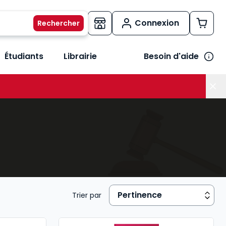
Connexion
Étudiants
Librairie
Besoin d'aide
os métiers
her le sous-menu Vos besoins
Trier par