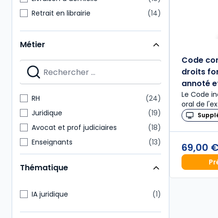
Retrait en librairie
14
Métier
Code con
droits f
annoté e
Le Code in
RH
24
oral de l'
Juridique
19
Suppl
Avocat et prof judiciaires
18
Enseignants
13
69,00 
Administratif et financier
12
Pr
Thématique
Étudiants
12
Paie
11
IA juridique
1
Expert-comptable
10
Commissaire aux comptes
9