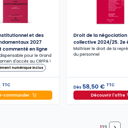
stitutionnel et des
Droit de la négociation
ondamentaux 2027
collective 2024/25. 2e 
t commenté en ligne
Maîtriser le droit de la rep
du personnel
dispensable pour le Grand
examen d'accès au CRFPA !
ément numérique inclus
TTC
TTC
€
58,50 €
Dès
é-commander
Découvrir l'offre
Code constitutionnel et des droits fondamentaux 20
Droit de
1
2
3