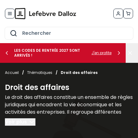
Allez au contenu
LES CODES DE RENTRÉE 2027 SONT
J'en profite
ARRIVÉS !
her le sous-menu Vos métiers
Accueil
/
Thématiques
/
Droit des affaires
her le sous-menu Vos besoins
Droit des affaires
Le droit des affaires constitue un ensemble de règles
juridiques qui encadrent la vie économique et les
activités des entreprises. Il regroupe différentes
branches du droit qui interviennent dans la création,
Voir plus
la gestion et la protection des sociétés ainsi que
dans leurs relations avec leurs partenaires et leurs