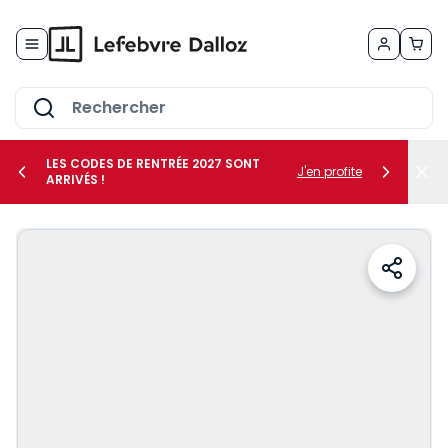
Allez au contenu
LES CODES DE RENTRÉE 2027 SONT
J'en profite
ARRIVÉS !
her le sous-menu Vos métiers
her le sous-menu Vos besoins