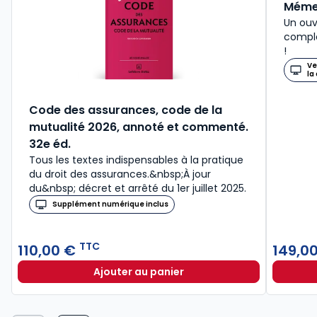
Mémen
Un ouv
comple
!
Ve
la
Code des assurances, code de la
mutualité 2026, annoté et commenté.
32e éd.
Tous les textes indispensables à la pratique
du droit des assurances.&nbsp;À jour
du&nbsp; décret et arrêté du 1er juillet 2025.
Supplément numérique inclus
TTC
110,00 €
149,0
Ajouter au panier
Code des assurances, code de la m