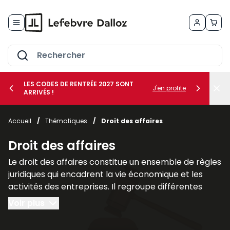
Allez au contenu
LES CODES DE RENTRÉE 2027 SONT
J'en profite
ARRIVÉS !
her le sous-menu Vos métiers
Accueil
/
Thématiques
/
Droit des affaires
her le sous-menu Vos besoins
Droit des affaires
Le droit des affaires constitue un ensemble de règles
juridiques qui encadrent la vie économique et les
activités des entreprises. Il regroupe différentes
branches du droit qui interviennent dans la création,
Voir plus
la gestion et la protection des sociétés ainsi que
dans leurs relations avec leurs partenaires et leurs