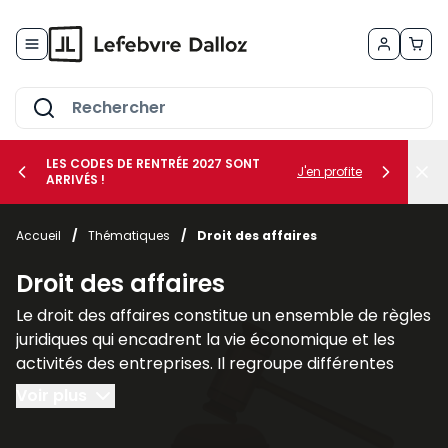
Allez au contenu
LES CODES DE RENTRÉE 2027 SONT
J'en profite
ARRIVÉS !
her le sous-menu Vos métiers
Accueil
/
Thématiques
/
Droit des affaires
her le sous-menu Vos besoins
Droit des affaires
Le droit des affaires constitue un ensemble de règles
juridiques qui encadrent la vie économique et les
activités des entreprises. Il regroupe différentes
branches du droit qui interviennent dans la création,
Voir plus
la gestion et la protection des sociétés ainsi que
dans leurs relations avec leurs partenaires et leurs