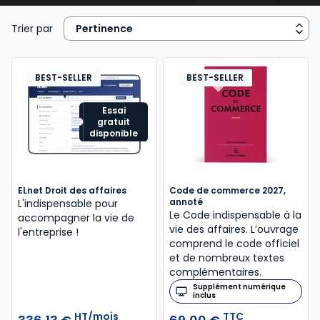
concurrents. Cette discipline se situe au carrefour du
droit commercial, du droit des sociétés, du droit
Trier par
fiscal et du droit social, et elle offre une vision
globale indispensable à la compréhension du monde
des affaires. Pour les étudiants, le droit des affaires
BEST-SELLER
BEST-SELLER
est une matière structurante qui permet de saisir les
interactions entre différentes spécialités juridiques.
Essai
gratuit
Pour les praticiens et les dirigeants, il s’agit d’un outil
disponible
stratégique garantissant sécurité, efficacité et
développement économique. Les ouvrages Lefebvre
Dalloz apportent des analyses précises et des
ELnet Droit des affaires
Code de commerce 2027,
solutions concrètes pour appréhender la
annoté
L'indispensable pour
complexité du droit des affaires et son application
Le Code indispensable à la
accompagner la vie de
vie des affaires. L’ouvrage
pratique.
l'entreprise !
comprend le code officiel
et de nombreux textes
complémentaires.
Supplément numérique
inclus
HT/mois
TTC