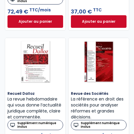
inclus
TTC/mois
TTC
72,49 €
37,00 €
Ajouter au panier
Ajouter au panier
Revue de Jurisprudence Droit des Affaires à 72,49
Code de commerce 
Recueil Dalloz
Revue des Sociétés
La revue hebdomadaire
La référence en droit des
qui vous donne l’actualité
sociétés pour analyser
juridique complète, claire
réformes et grandes
et commentée.
décisions.
Supplément numérique
Supplément numérique
inclus
inclus