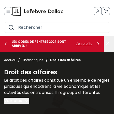
Allez au contenu
LES CODES DE RENTRÉE 2027 SONT
J'en profite
ARRIVÉS !
her le sous-menu Vos métiers
Accueil
/
Thématiques
/
Droit des affaires
her le sous-menu Vos besoins
Droit des affaires
Le droit des affaires constitue un ensemble de règles
juridiques qui encadrent la vie économique et les
activités des entreprises. Il regroupe différentes
branches du droit qui interviennent dans la création,
Voir plus
la gestion et la protection des sociétés ainsi que
dans leurs relations avec leurs partenaires et leurs