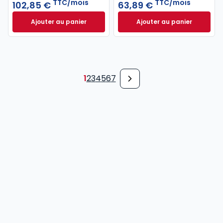
TTC/mois
TTC/mois
102,85 €
63,89 €
Ajouter au panier
Ajouter au panier
Recueil Dalloz à 102,85 €
TTC/mois
Revue des Société
1
2
3
4
5
6
7