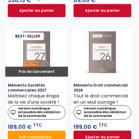
336,13 €
69,00 €
Ajouter au panier
Ajouter au panier
ELnet Droit des affaires à 336,13 €
Code de commerce
HT/mois
BEST-SELLER
Prix de lancement
Mémento Sociétés
Mémento Droit commercial
commerciales 2027
2026
Maîtrisez chaque étape
Tout le droit commercial
de la vie d'une société !
en un seul ouvrage !
Version numérique
Version numérique
accessible dès validation
accessible dès validation
de la commande
de la commande
TTC
TTC
189,00 €
199,00 €
Pré-commander
Ajouter au panier