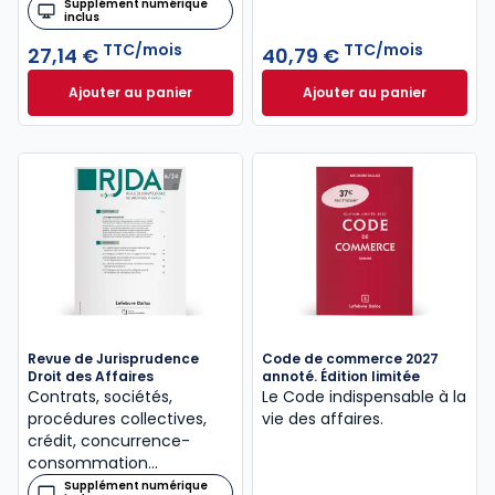
Supplément numérique
inclus
TTC/mois
TTC/mois
27,14 €
40,79 €
Ajouter au panier
Ajouter au panier
Bulletin Rapide Droit des Affaires à 27,14 €
Dalloz Actualité 
TTC/mo
Revue de Jurisprudence
Code de commerce 2027
Droit des Affaires
annoté. Édition limitée
Contrats, sociétés,
Le Code indispensable à la
procédures collectives,
vie des affaires.
crédit, concurrence-
consommation…
Supplément numérique