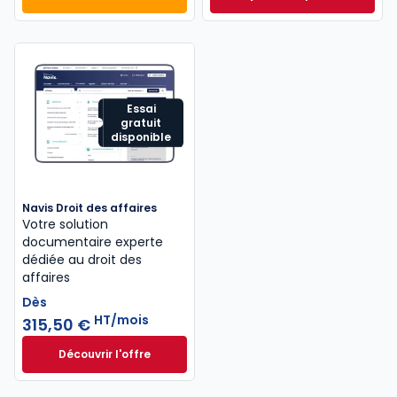
Mémento Sociétés commerciales 2027 à 189,00 € T
Mémento Droit com
Essai
gratuit
disponible
Navis Droit des affaires
Votre solution
documentaire experte
dédiée au droit des
affaires
Dès
HT/mois
315,50 €
Découvrir l'offre
Navis Droit des affaires à partir de
Dès
315,50 €
HT/mois