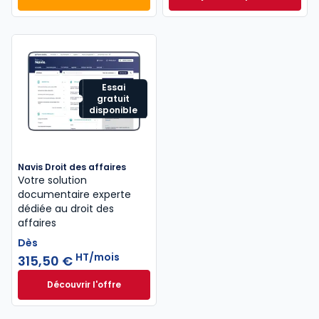
Mémento Sociétés commerciales 2027 à 189,00 € T
Mémento Droit com
Essai
gratuit
disponible
Navis Droit des affaires
Votre solution
documentaire experte
dédiée au droit des
affaires
Dès
HT/mois
315,50 €
Découvrir l'offre
Navis Droit des affaires à partir de
Dès
315,50 €
HT/mois