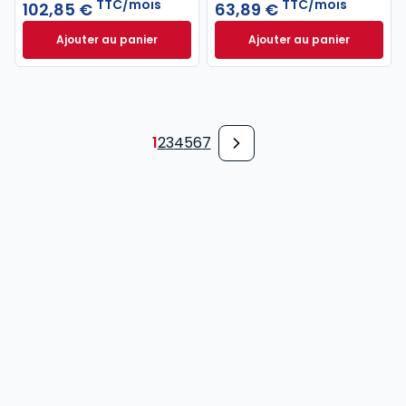
TTC/mois
TTC/mois
102,85 €
63,89 €
Ajouter au panier
Ajouter au panier
Recueil Dalloz à 102,85 €
TTC/mois
Revue des Société
1
2
3
4
5
6
7