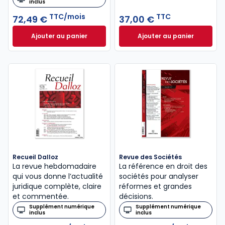
inclus
TTC/mois
TTC
72,49 €
37,00 €
Ajouter au panier
Ajouter au panier
Revue de Jurisprudence Droit des Affaires à 72,49
Code de commerce 
Recueil Dalloz
Revue des Sociétés
La revue hebdomadaire
La référence en droit des
qui vous donne l’actualité
sociétés pour analyser
juridique complète, claire
réformes et grandes
et commentée.
décisions.
Supplément numérique
Supplément numérique
inclus
inclus