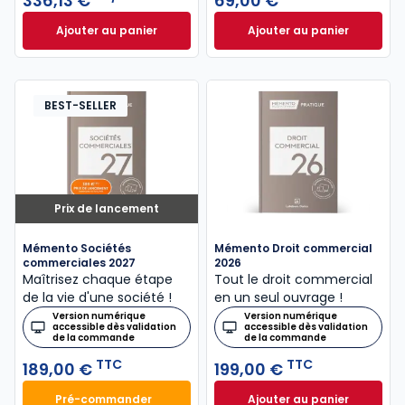
336,13 €
69,00 €
Ajouter au panier
Ajouter au panier
ELnet Droit des affaires à 336,13 €
Code de commerce
HT/mois
BEST-SELLER
Prix de lancement
Mémento Sociétés
Mémento Droit commercial
commerciales 2027
2026
Maîtrisez chaque étape
Tout le droit commercial
de la vie d'une société !
en un seul ouvrage !
Version numérique
Version numérique
accessible dès validation
accessible dès validation
de la commande
de la commande
TTC
TTC
189,00 €
199,00 €
Pré-commander
Ajouter au panier