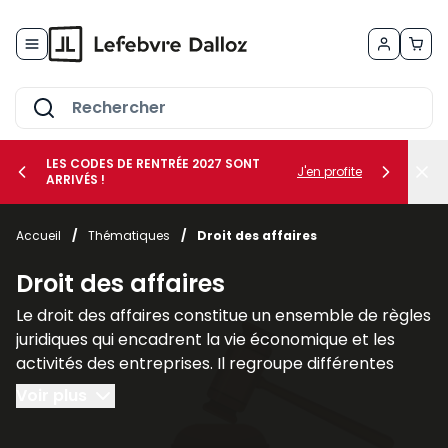
Allez au contenu
LES CODES DE RENTRÉE 2027 SONT
J'en profite
ARRIVÉS !
her le sous-menu Vos métiers
Accueil
/
Thématiques
/
Droit des affaires
her le sous-menu Vos besoins
Droit des affaires
Le droit des affaires constitue un ensemble de règles
juridiques qui encadrent la vie économique et les
activités des entreprises. Il regroupe différentes
branches du droit qui interviennent dans la création,
Voir plus
la gestion et la protection des sociétés ainsi que
dans leurs relations avec leurs partenaires et leurs