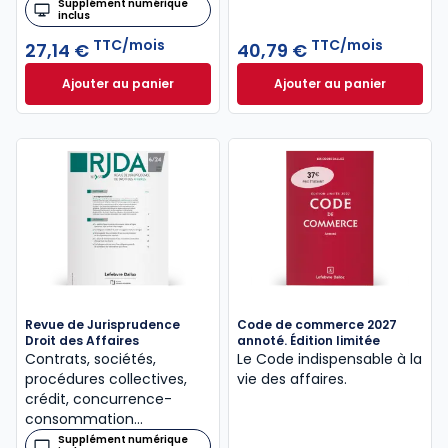
Supplément numérique
inclus
TTC/mois
TTC/mois
27,14 €
40,79 €
Ajouter au panier
Ajouter au panier
Bulletin Rapide Droit des Affaires à 27,14 €
Dalloz Actualité 
TTC/mo
Revue de Jurisprudence
Code de commerce 2027
Droit des Affaires
annoté. Édition limitée
Contrats, sociétés,
Le Code indispensable à la
procédures collectives,
vie des affaires.
crédit, concurrence-
consommation…
Supplément numérique