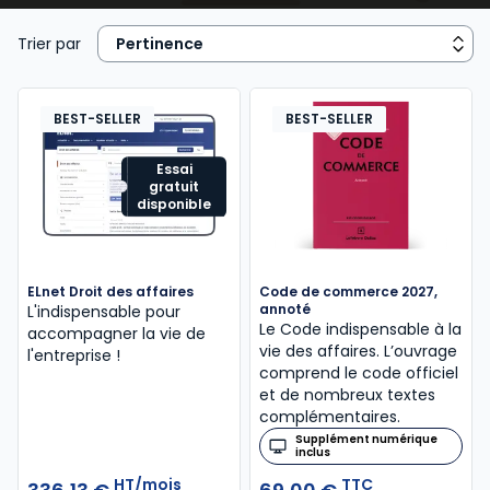
concurrents. Cette discipline se situe au carrefour du
droit commercial, du droit des sociétés, du droit
Trier par
fiscal et du droit social, et elle offre une vision
globale indispensable à la compréhension du monde
des affaires. Pour les étudiants, le droit des affaires
BEST-SELLER
BEST-SELLER
est une matière structurante qui permet de saisir les
interactions entre différentes spécialités juridiques.
Essai
gratuit
Pour les praticiens et les dirigeants, il s’agit d’un outil
disponible
stratégique garantissant sécurité, efficacité et
développement économique. Les ouvrages Lefebvre
Dalloz apportent des analyses précises et des
ELnet Droit des affaires
Code de commerce 2027,
solutions concrètes pour appréhender la
annoté
L'indispensable pour
complexité du droit des affaires et son application
Le Code indispensable à la
accompagner la vie de
vie des affaires. L’ouvrage
pratique.
l'entreprise !
comprend le code officiel
et de nombreux textes
complémentaires.
Supplément numérique
inclus
HT/mois
TTC