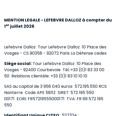
MENTION LEGALE - LEFEBVRE DALLOZ à compter du
er
1
juillet 2026
Lefebvre Dalloz
Tour Lefebvre Dalloz
10 Place des
Vosges - CS 90358 - 92072 Paris La Défense cedex
Siège social:
Tour Lefebvre Dalloz
10 Place des
Vosges - 92400 Courbevoie
Tèl.:+33 (0)1 83 33 00
50
Relations clientèle: +33 (0)1 83 10 10 10
SAS au capital de 3 956 040 euros
572.195.550 RCS
Nanterre
Code APE 5811Z
SIRET: 572 195 550
00171
EORI: FR57219555000171
TVA: FR 69 572 195
550
Identifiant Unique CITEO
: 527324 :