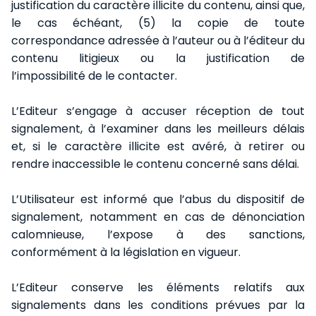
justification du caract
è
re illicite du contenu, ainsi que,
le cas
é
ch
é
ant, (5) la copie de toute
correspondance adress
é
e
à
l
’
auteur ou
à
l
’é
diteur du
contenu litigieux ou la justification de
l
’
impossibilit
é
de le contacter.
L’Editeur s’engage à accuser réception de tout
signalement, à l’examiner dans les meilleurs délais
et, si le caractère illicite est avéré, à retirer ou
rendre inaccessible le contenu concerné sans délai.
L’Utilisateur est informé que l’abus du dispositif de
signalement, notamment en cas de dénonciation
calomnieuse, l’expose à des sanctions,
conformément à la législation en vigueur.
L’Editeur conserve les éléments relatifs aux
signalements dans les conditions prévues par la