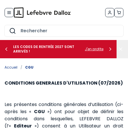
Allez au contenu
LES CODES DE RENTRÉE 2027 SONT
J'en profite
ARRIVÉS !
her le sous-menu Vos métiers
Accueil
/
CGU
her le sous-menu Vos besoins
CONDITIONS GENERALES D'UTILISATION (07/2026)
Les présentes conditions générales d’utilisation (ci-
après les «
CGU
») ont pour objet de définir les
conditions dans lesquelles, LEFEBVRE DALLOZ
(l’«
Editeur
») consent à un Utilisateur un droit