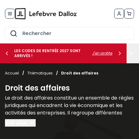
Allez au contenu
LES CODES DE RENTRÉE 2027 SONT
J'en profite
ARRIVÉS !
her le sous-menu Vos métiers
Accueil
/
Thématiques
/
Droit des affaires
her le sous-menu Vos besoins
Droit des affaires
Le droit des affaires constitue un ensemble de règles
juridiques qui encadrent la vie économique et les
activités des entreprises. Il regroupe différentes
branches du droit qui interviennent dans la création,
Voir plus
la gestion et la protection des sociétés ainsi que
dans leurs relations avec leurs partenaires et leurs