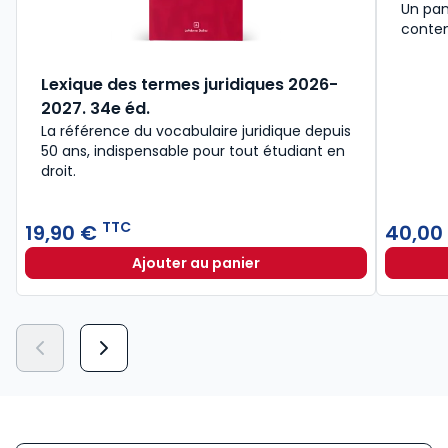
Un pan
conte
Lexique des termes juridiques 2026-
2027. 34e éd.
La référence du vocabulaire juridique depuis
50 ans, indispensable pour tout étudiant en
droit.​
TTC
19,90 €
40,00
Ajouter au panier
Lexique des termes juridiques 202