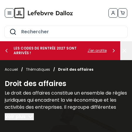
Allez au contenu
LES CODES DE RENTRÉE 2027 SONT
J'en profite
ARRIVÉS !
her le sous-menu Vos métiers
Accueil
/
Thématiques
/
Droit des affaires
her le sous-menu Vos besoins
Droit des affaires
Le droit des affaires constitue un ensemble de règles
juridiques qui encadrent la vie économique et les
activités des entreprises. Il regroupe différentes
branches du droit qui interviennent dans la création,
Voir plus
la gestion et la protection des sociétés ainsi que
dans leurs relations avec leurs partenaires et leurs