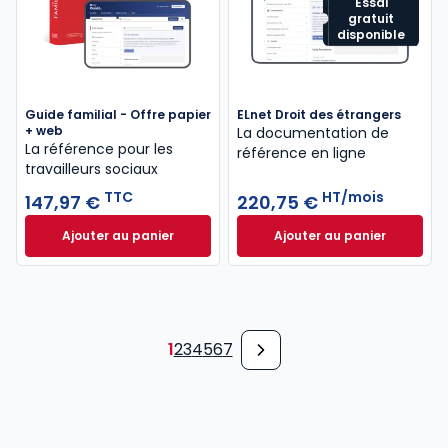
Essai
gratuit
disponible
Guide familial - Offre papier
ELnet Droit des étrangers
+ web
La documentation de
La référence pour les
référence en ligne
travailleurs sociaux
TTC
HT/mois
147,97 €
220,75 €
Ajouter au panier
Ajouter au panier
Guide familial - Offre papier + web à 147,97 € TTC
ELnet Droit des ét
1
2
3
4
5
6
7