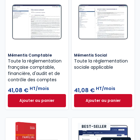
Mémentis Comptable
Mémentis Social
Toute la réglementation
Toute la réglementation
française comptable,
sociale applicable
financière, d'audit et de
contrôle des comptes
HT/mois
HT/mois
41,08 €
41,08 €
Ajouter au panier
Ajouter au panier
Mémentis Comptable à 41,08 €
HT/mois
Mémentis Social à
BEST-SELLER