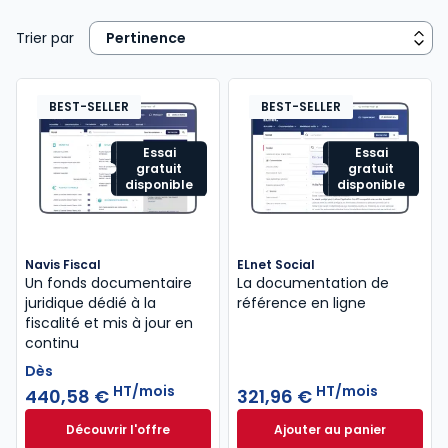
Trier par
BEST-SELLER
BEST-SELLER
Essai
Essai
gratuit
gratuit
disponible
disponible
Navis Fiscal
ELnet Social
Un fonds documentaire
La documentation de
juridique dédié à la
référence en ligne
fiscalité et mis à jour en
continu
Dès
HT/mois
HT/mois
440,58 €
321,96 €
Découvrir l'offre
Ajouter au panier
Navis Fiscal à partir de
ELnet Social à 321