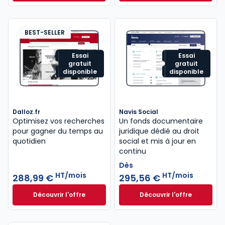
Dès
440,58 €
HT/mois
BEST-SELLER
Essai
Essai
gratuit
gratuit
disponible
disponible
Dalloz.fr
Navis Social
Optimisez vos recherches
Un fonds documentaire
pour gagner du temps au
juridique dédié au droit
quotidien
social et mis à jour en
continu
Dès
HT/mois
HT/mois
288,99 €
295,56 €
Découvrir l'offre
Découvrir l'offre
Dalloz.fr à partir de 288,99 €
HT/mois
Navis Social à part
Dès
295,56 €
HT/mois