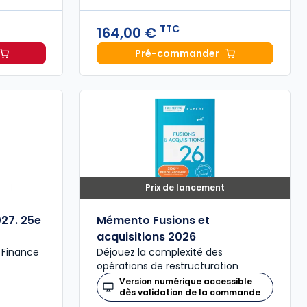
TTC
164,00 €
Pré-commander
,00 € TTC
 Associations 2026 à 149,00 € TTC
Mémento Sociétés civile
Prix de lancement
027. 25e
Mémento Fusions et
acquisitions 2026
a Finance
Déjouez la complexité des
opérations de restructuration
Version numérique accessible
dès validation de la commande