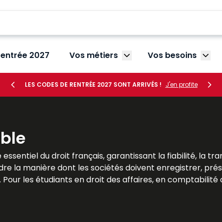
rentrée 2027
Vos métiers
Vos besoins
Afficher le sous-menu V
Affic
LES CODES DE RENTRÉE 2027 SONT ARRIVÉS !
J'en profite
ble
 essentiel du droit français, garantissant la fiabilité, la
adre la manière dont les sociétés doivent enregistrer, pré
. Pour les étudiants en droit des affaires, en comptabilit
a maîtrise des règles comptables est indispensable. Le
ations théoriques et illustrations pratiques. Ils permett
implications concrètes pour les entreprises de toutes tail