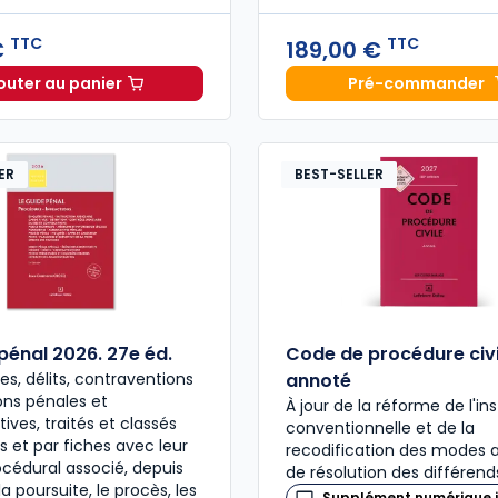
TTC
TTC
€
189,00 €
outer au panier
Pré-commander
Code civil 2027, annoté à 49,00 € TTC
Mémento
ER
BEST-SELLER
pénal 2026. 27e éd.
Code de procédure civi
es, délits, contraventions
annoté
ions pénales et
À jour de la réforme de l'in
ives, traités et classés
conventionnelle et de la
 et par fiches avec leur
recodification des modes 
cédural associé, depuis
de résolution des différend
la poursuite, le procès, les
Supplément numérique i