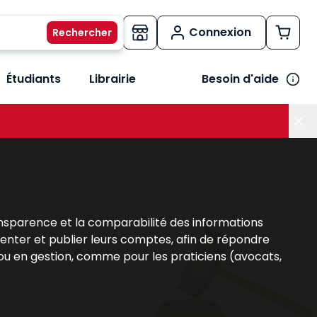
Connexion
Étudiants
Librairie
Besoin d'aide
os métiers
her le sous-menu Vos besoins
 transparence et la comparabilité des informations
senter et publier leurs comptes, afin de répondre
é ou en gestion, comme pour les praticiens (avocats,
s
ouvrages Lefebvre Dalloz
offrent une analyse
ent d’appréhender les
obligations légales
, les
les. Cette expertise est un atout majeur pour