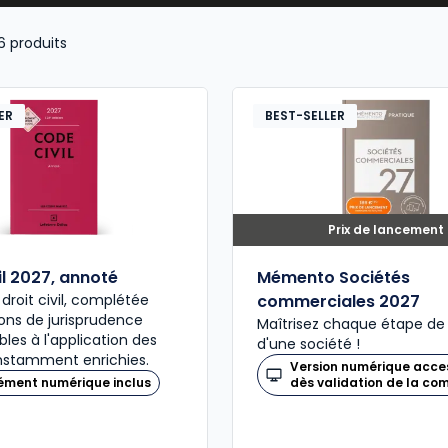
s, prévenir les risques juridiques et sécuriser la co
6
produits
ER
BEST-SELLER
Prix de lancement
il 2027, annoté
Mémento Sociétés
 droit civil, complétée
commerciales 2027
ons de jurisprudence
Maîtrisez chaque étape de 
bles à l'application des
d'une société !
nstamment enrichies.
Version numérique acce
ément numérique inclus
dès validation de la c