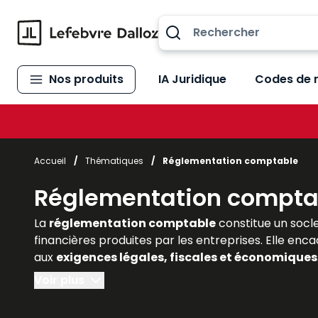
Allez au contenu
Nos produits
IA Juridique
Codes de 
Accueil
/
Thématiques
/
Réglementation comptable
Réglementation compta
La
réglementation comptable
constitue un socle
financières produites par les entreprises. Elle enc
aux
exigences légales, fiscales et économiques
experts-comptables, commissaires aux comptes), l
Voir plus
complète de ce cadre normatif, en associant explic
évolutions liées aux normes internationales et les 