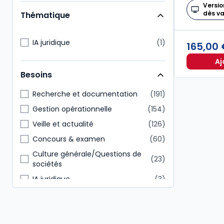
Direction générale
146
Versio
dès v
Thématique
Administratif et financier
113
Étudiants
94
IA juridique
1
165,00
Enseignants
93
Aj
Notaire
84
Besoins
Conseiller en gestion patrimoine
44
Recherche et documentation
191
Gestion opérationnelle
154
Veille et actualité
126
Concours & examen
60
Culture générale/Questions de
23
sociétés
IA juridique
3