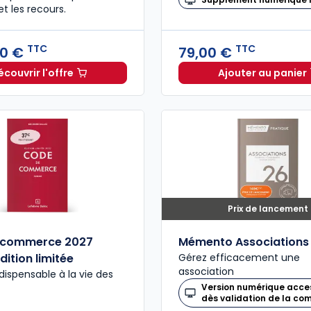
t les recours.
TTC
TTC
60 €
79,00 €
écouvrir l'offre
Ajouter au panier
Le guide pénal 2026. 27e éd. à partir de
Dès
46,60 €
Code de 
T
Prix de lancement
 commerce 2027
Mémento Associations
dition limitée
Gérez efficacement une
association
dispensable à la vie des
Version numérique acce
dès validation de la c