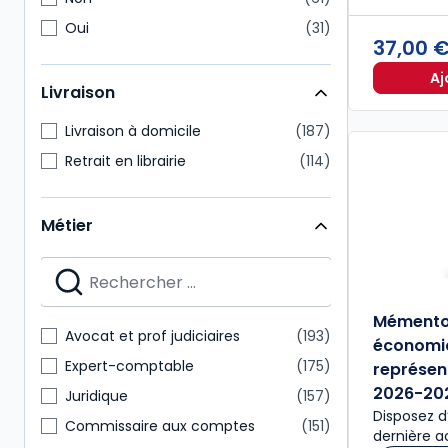
Oui
31
37,00 
Aj
Livraison
Livraison à domicile
187
Retrait en librairie
114
Métier
Mémento 
Avocat et prof judiciaires
193
économiq
Expert-comptable
175
représen
2026-20
Juridique
157
Disposez d
Commissaire aux comptes
151
dernière ac