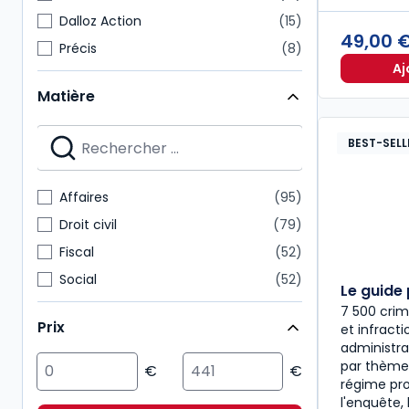
Dalloz Action
15
49,00 
Précis
8
Aj
Cours
7
Matière
Autres brochés
6
Bulletins
6
BEST-SELL
Dossiers pratiques
6
Hors-séries Juris
6
Affaires
95
Le Juri' Guide
6
Droit civil
79
Fiscal
52
Social
52
Le guide 
Droit public
39
7 500 crim
Prix
et infract
Droit comptable
32
administrat
Multimatières
24
par thèmes
régime pro
Immobilier
19
l'enquête, 