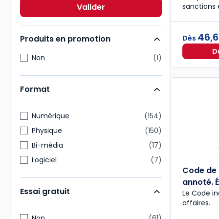
Economie
16
sanctions e
Valider
Patrimoine
16
46,
Dès
Produits en promotion
D
Non
1
Format
Numérique
154
Physique
150
Bi-média
17
Logiciel
7
Code de
annoté. É
Essai gratuit
Le Code in
affaires.
Non
61