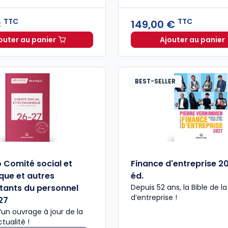
TTC
TTC
€
149,00 €
outer au panier
Ajouter au panier
Code de commerce 2027 annoté. Édition limitée à 37
Mémento
BEST-SELLER
Comité social et
Finance d'entreprise 2
ue et autres
éd.
tants du personnel
Depuis 52 ans, la Bible de l
d’entreprise​ !
27
’un ouvrage à jour de la
tualité !