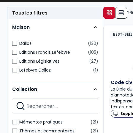
garantir la conformité des pratiques comptable
Tous les filtres
26
Maison
BEST-SELL
Dalloz
130
Editions Francis Lefebvre
105
Editions Législatives
27
Lefebvre Dalloz
1
Code civ
Collection
La Bible du
d'annotati
indispensa
textes, co
Suppl
Mémentos pratiques
21
Thèmes et commentaires
21