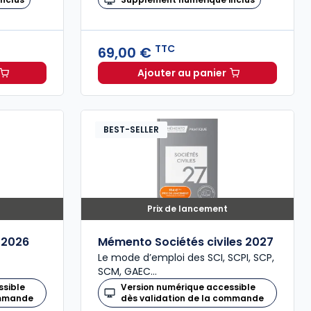
TTC
69,00 €
Ajouter au panier
procédure civile 2027, annoté à 79,00 € TTC
TC
Code de commerce 2027
BEST-SELLER
Prix de lancement
 2026
Mémento Sociétés civiles 2027
Le mode d’emploi des SCI, SCPI, SCP,
SCM, GAEC…
ssible
Version numérique accessible
ommande
dès validation de la commande