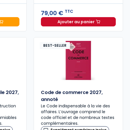
TTC
79,00 €
Ajouter au panier
 Sociétés commerciales 2027 à 189,00 € TTC
Code du travail 2026, a
BEST-SELLER
le 2027,
Code de commerce 2027,
annoté
struction
Le Code indispensable à la vie des
affaires. L’ouvrage comprend le
amiables
code officiel et de nombreux textes
s.
complémentaires.
nclus
Supplément numérique inclus