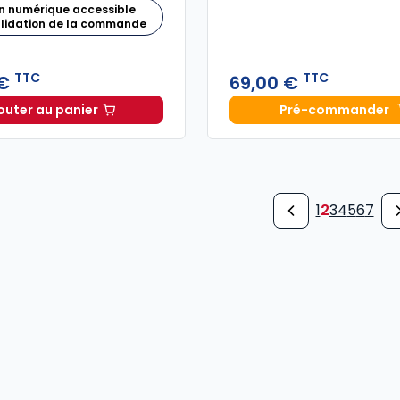
n numérique accessible
alidation de la commande
TTC
TTC
 €
69,00 €
outer au panier
Pré-commander
Mémento Comité social et économique et autres rep
Finance 
1
2
3
4
5
6
7