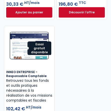
HT/mois
TTC
30,33 €
196,80 €
Ajouter au panier
Découvrir l'offre
Mémentis Professions libérales à 30,33 €
L'appel expert à p
HT/mois
Dès
196,80 €
TTC
Essai
gratuit
disponible
INNEO ENTREPRISE -
Responsable Comptable
Retrouvez tous les fonds
et outils pratiques
nécessaires à la
réalisation de vos missions
comptables et fiscales
HT/mois
102,42 €