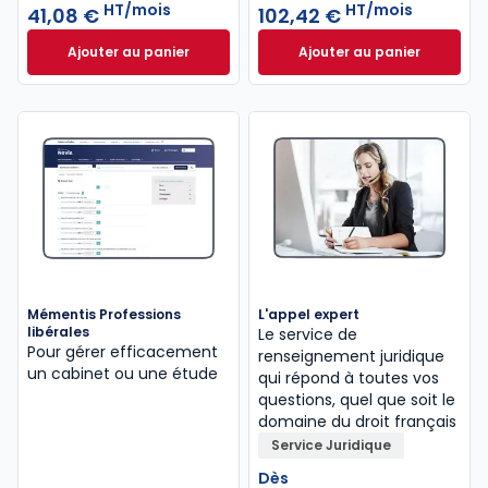
HT/mois
HT/mois
41,08 €
102,42 €
Ajouter au panier
Ajouter au panier
Mémentis Comptable à 41,08 €
HT/mois
INNEO Cabinet com
Mémentis Professions
L'appel expert
libérales
Le service de
Pour gérer efficacement
renseignement juridique
un cabinet ou une étude
qui répond à toutes vos
questions, quel que soit le
domaine du droit français
Service Juridique
Dès