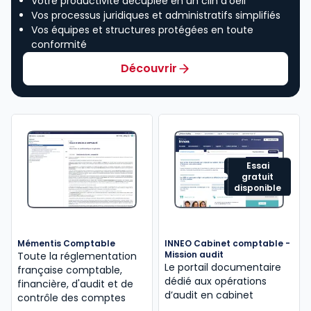
Votre productivité décuplée en un clin d’oeil
Vos processus juridiques et administratifs simplifiés
Vos équipes et structures protégées en toute
conformité
Découvrir
Essai
gratuit
disponible
Mémentis Comptable
INNEO Cabinet comptable -
Mission audit
Toute la réglementation
Le portail documentaire
française comptable,
dédié aux opérations
financière, d'audit et de
d’audit en cabinet
contrôle des comptes