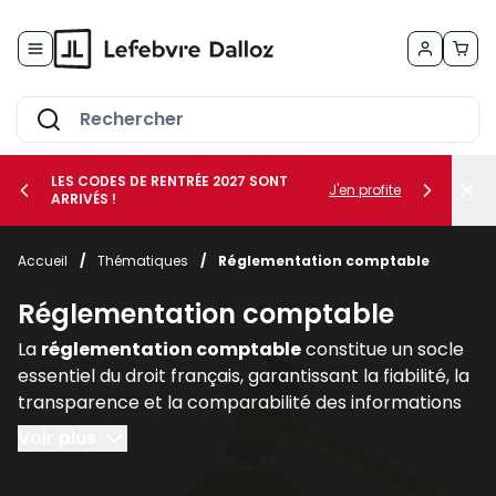
Allez au contenu
LES CODES DE RENTRÉE 2027 SONT
J'en profite
ARRIVÉS !
her le sous-menu Vos métiers
Accueil
/
Thématiques
/
Réglementation comptable
her le sous-menu Vos besoins
Réglementation comptable
La
réglementation comptable
constitue un socle
essentiel du droit français, garantissant la fiabilité, la
transparence et la comparabilité des informations
financières produites par les entreprises. Elle
Voir plus
encadre la manière dont les sociétés doivent
enregistrer, présenter et publier leurs comptes, afin