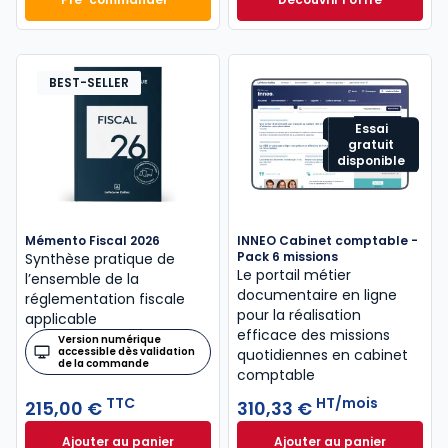
Mémento Comptable 2027 à 199,00 € TTC
Navis Comptable C
Dès
304,17 €
HT/mois
BEST-SELLER
Essai
gratuit
disponible
Mémento Fiscal 2026
INNEO Cabinet comptable -
Pack 6 missions
Synthèse pratique de
Le portail métier
l’ensemble de la
documentaire en ligne
réglementation fiscale
pour la réalisation
applicable
efficace des missions
Version numérique
accessible dès validation
quotidiennes en cabinet
de la commande
comptable
TTC
HT/mois
215,00 €
310,33 €
Ajouter au panier
Ajouter au panier