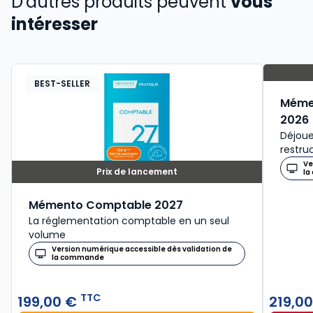
D'autres produits peuvent
vous
intéresser
BEST-SELLER
Mémen
2026
Déjoue
restru
Ve
Prix de lancement
la
Mémento Comptable 2027
La réglementation comptable en un seul
volume
Version numérique accessible dès validation de
la commande
TTC
199,00 €
219,0