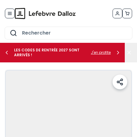
Allez au contenu
LES CODES DE RENTRÉE 2027 SONT
J'en profite
ARRIVÉS !
her le sous-menu Vos métiers
her le sous-menu Vos besoins