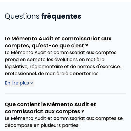
Questions
fréquentes
Le Mémento Audit et commissariat aux
comptes, qu'est-ce que c'est ?
Le Mémento Audit et commissariat aux comptes
prend en compte les évolutions en matière
législative, réglementaire et de normes d'exercice
professionnel, de manière à apporter les
informations indispensables. Cet ouvrage présente
En lire plus
les informations de manière objective afin de
permettre au lecteur de disposer des bases
nécessaires à son propre jugement, à sa réflexion et
Que contient le Mémento Audit et
à son action.
commissariat aux comptes ?
Le Mémento Audit et commissariat aux comptes se
décompose en plusieurs parties :