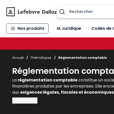
Allez au contenu
Nos produits
IA Juridique
Codes de 
Accueil
/
Thématiques
/
Réglementation comptable
Réglementation compta
La
réglementation comptable
constitue un socle
financières produites par les entreprises. Elle enc
aux
exigences légales, fiscales et économiques
experts-comptables, commissaires aux comptes), l
Voir plus
complète de ce cadre normatif, en associant explic
évolutions liées aux normes internationales et les 