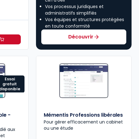
Vos processus juridiques et
administratifs simplifiés
Vos équipes et structures protégées
en toute conformité
Découvrir
€
 Rapide Comptable à 30,12 €
HT/mois
TTC/mois
Essai
gratuit
disponible
le -
Mémentis Professions libérales
Pour gérer efficacement un cabinet
ou une étude
dié aux
net