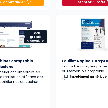
é-commander
Découvrir l'offre
Mémento Comptable 2027 à 199,00 € TTC
Navis Co
Essai
gratuit
disponible
binet comptable -
Feuillet Rapide Compta
issions
L'actualité analysée par le
du Mémento Comptable
 métier documentaire en
la réalisation efficace des
Supplément numérique i
uotidiennes en cabinet
e