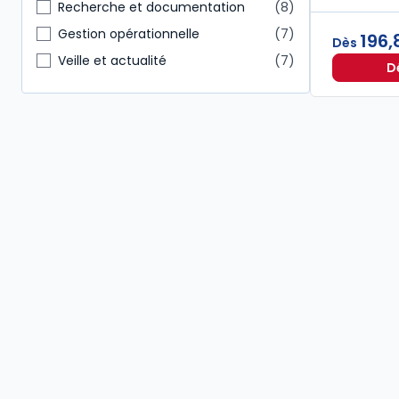
Notaire
3
Recherche et documentation
8
Autres
2
Gestion opérationnelle
7
196,
Dès
Conseiller en gestion patrimoine
2
Veille et actualité
7
D
Étudiants
2