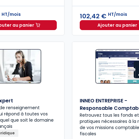
HT/mois
HT/mois
€
102,42 €
outer au panier
Ajouter au panier
Mémentis Comptable à 41,08 €
HT/mois
INNEO Ca
expert
INNEO ENTREPRISE -
e de renseignement
Responsable Comptab
qui répond à toutes vos
Retrouvez tous les fonds et
 quel que soit le domaine
pratiques nécessaires à la r
ançais
de vos missions comptable
uridique
fiscales