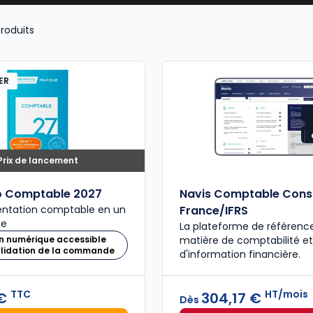
s, prévenir les risques juridiques et sécuriser la co
roduits
ER
Prix de lancement
 Comptable 2027
Navis Comptable Con
entation comptable en un
France/IFRS
me
La plateforme de référenc
n numérique accessible
matière de comptabilité et
alidation de la commande
d'information financière.
TTC
HT/mois
 €
304,17 €
Dès