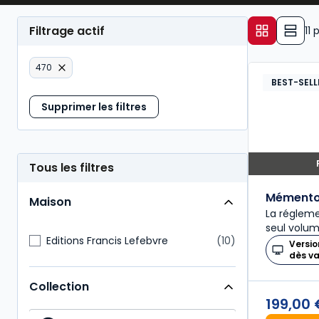
garantir la conformité des pratiques comptable
Filtrage actif
11
p
470
BEST-SELL
Supprimer les filtres
Tous les filtres
Mémento
Maison
La réglem
seul volu
Editions Francis Lefebvre
10
Versio
dès v
Collection
199,00