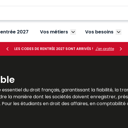
rentrée 2027
Vos métiers
Vos besoins
Afficher le sous-menu V
Affic
LES CODES DE RENTRÉE 2027 SONT ARRIVÉS !
J'en profite
ble
 essentiel du droit français, garantissant la fiabilité, la
adre la manière dont les sociétés doivent enregistrer, pré
. Pour les étudiants en droit des affaires, en comptabilit
a maîtrise des règles comptables est indispensable. Le
ations théoriques et illustrations pratiques. Ils permett
implications concrètes pour les entreprises de toutes tail