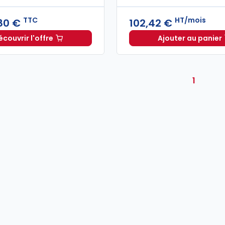
TTC
HT/mois
80 €
102,42 €
écouvrir l'offre
Ajouter au panier
L'appel expert à partir de
Dès
196,80 €
TTC
INNEO E
1