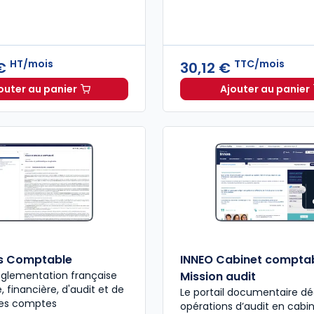
HT/mois
TTC/mois
 €
30,12 €
outer au panier
Ajouter au panier
INNEO Cabinet comptable - Pack 6 missions à 310,33 
Feuillet
s Comptable
INNEO Cabinet comptab
églementation française
Mission audit
 financière, d'audit et de
Le portail documentaire dé
des comptes
opérations d’audit en cabi