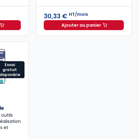
HT/mois
30,33 €
Ajouter au panier
binet comptable - Mission audit à 102,42 €
Mémentis Professions li
HT/mois
Essai
gratuit
disponible
le
 outils
éalisation
s et