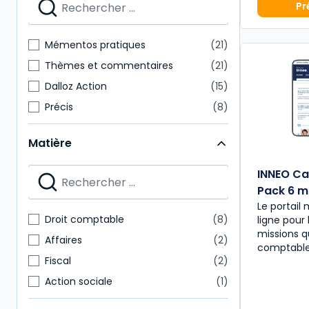
Pr
Mémentos pratiques
21
Thèmes et commentaires
21
Dalloz Action
15
Précis
8
Cours
7
Matière
Autres brochés
6
Bulletins
6
INNEO Ca
Pack 6 m
Dossiers pratiques
6
Le portail
Hors-séries Juris
6
Droit comptable
8
ligne pour 
Le Juri' Guide
6
missions q
Affaires
2
comptabl
Fiscal
2
Action sociale
1
Droit civil
1