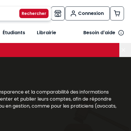
Connexion
Étudiants
Librairie
Besoin d'aide
os métiers
her le sous-menu Vos besoins
 transparence et la comparabilité des informations
senter et publier leurs comptes, afin de répondre
é ou en gestion, comme pour les praticiens (avocats,
s
ouvrages Lefebvre Dalloz
offrent une analyse
ent d’appréhender les
obligations légales
, les
les. Cette expertise est un atout majeur pour