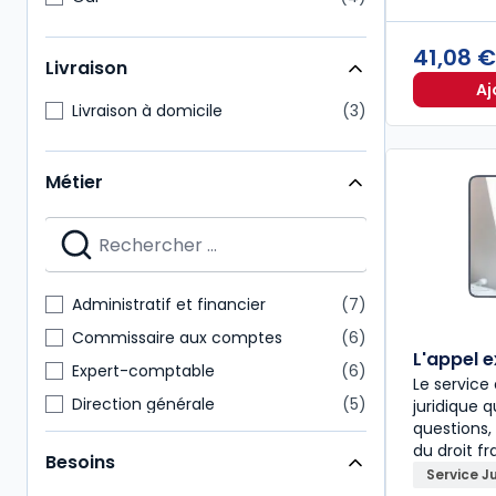
41,08 
Livraison
Aj
Livraison à domicile
3
Métier
Administratif et financier
7
Commissaire aux comptes
6
L'appel 
Expert-comptable
6
Le servic
Direction générale
5
juridique 
questions,
Avocat et prof judiciaires
4
du droit fr
Besoins
Enseignants
3
Service J