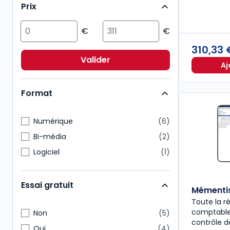
Prix
Droit public
1
ESG/Compliance
1
Environnement
1
310,33
Immobilier
1
Valider
Aj
Patrimoine
1
Format
Numérique
6
Bi-média
2
Logiciel
1
Essai gratuit
Mémenti
Toute la r
comptable,
Non
5
contrôle 
Oui
4