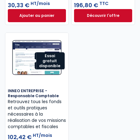
HT/mois
TTC
30,33 €
196,80 €
Ajouter au panier
Découvrir l'offre
Mémentis Professions libérales à 30,33 €
L'appel expert à p
HT/mois
Dès
196,80 €
TTC
Essai
gratuit
disponible
INNEO ENTREPRISE -
Responsable Comptable
Retrouvez tous les fonds
et outils pratiques
nécessaires à la
réalisation de vos missions
comptables et fiscales
HT/mois
102,42 €