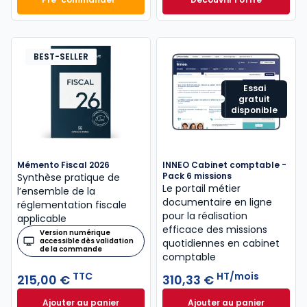
Mémento Comptable 2027 à 199,00 € TTC
Navis Comptable C
Dès
304,17 €
HT/mois
BEST-SELLER
Essai
gratuit
disponible
Mémento Fiscal 2026
INNEO Cabinet comptable -
Pack 6 missions
Synthèse pratique de
Le portail métier
l’ensemble de la
documentaire en ligne
réglementation fiscale
pour la réalisation
applicable
efficace des missions
Version numérique
accessible dès validation
quotidiennes en cabinet
de la commande
comptable
TTC
HT/mois
215,00 €
310,33 €
Ajouter au panier
Ajouter au panier