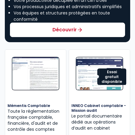
Votre productivité décuplée en un clin d’oeil
Vos processus juridiques et administratifs simplifiés
Vos équipes et structures protégées en toute
conformité
Découvrir
Essai
gratuit
disponible
Mémentis Comptable
INNEO Cabinet comptable -
Mission audit
Toute la réglementation
Le portail documentaire
française comptable,
dédié aux opérations
financière, d'audit et de
d’audit en cabinet
contrôle des comptes