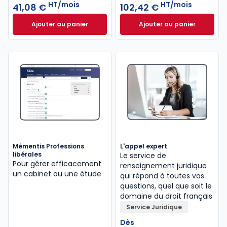
HT/mois
HT/mois
41,08 €
102,42 €
Ajouter au panier
Ajouter au panier
Mémentis Comptable à 41,08 €
HT/mois
INNEO Cabinet com
Mémentis Professions
L'appel expert
libérales
Le service de
Pour gérer efficacement
renseignement juridique
un cabinet ou une étude
qui répond à toutes vos
questions, quel que soit le
domaine du droit français
Service Juridique
Dès