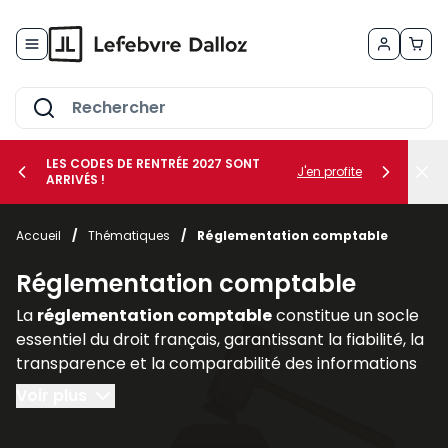
Allez au contenu
LES CODES DE RENTRÉE 2027 SONT
J'en profite
ARRIVÉS !
her le sous-menu Vos métiers
Accueil
/
Thématiques
/
Réglementation comptable
her le sous-menu Vos besoins
Réglementation comptable
La
réglementation comptable
constitue un socle
essentiel du droit français, garantissant la fiabilité, la
transparence et la comparabilité des informations
financières produites par les entreprises. Elle
Voir plus
encadre la manière dont les sociétés doivent
enregistrer, présenter et publier leurs comptes, afin