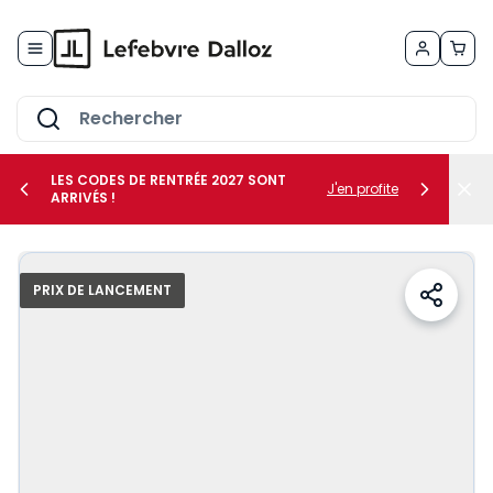
Allez au contenu
LES CODES DE RENTRÉE 2027 SONT
J'en profite
ARRIVÉS !
her le sous-menu Vos métiers
PRIX DE LANCEMENT
her le sous-menu Vos besoins