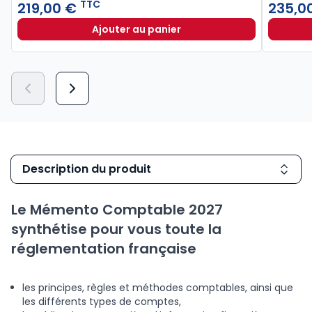
TTC
219,00 €
235,0
Ajouter au panier
Mémento Fusions et acquisitions 
Description du produit
Le Mémento Comptable 2027
synthétise pour vous toute la
réglementation française
les principes, règles et méthodes comptables, ainsi que
les différents types de comptes,