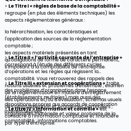
intègre les dernières informations des métiers
>
Le Titre I « règles de base de la comptabilité »
comptables.
regroupe (en plus des éléments techniques) les
aspects réglementaires généraux :
la hiérarchisation, les caractéristiques et
l'application des sources de la réglementation
comptable ;
les aspects matériels présentés en tant
>
Le Titre II « l’activité courante de l’entreprise »
qu'obligations de forme de caractère permanent,
correspond à l'étude des différents cycles
s'imposant à la comptabilité de l'entreprise.
d’opérations et les règles qui régissent la
comptabilité. Vous retrouverez des rappels des
>
Le Titre III « extension et coopérations »
traite
notions usuelles et problèmes d'ensemble ; examen
des problèmes d’organisation dans l’espace
de la réglementation en matière d'enregistrement
(établissements multiples) mais aussi des
des opérations et/ou d'évaluation ; schémas usuels
dispositions propres aux accords de coopération
de comptabilisation et problèmes particuliers ;
>
Le titre IV « Information et contrôle »
est
interentreprises.
organisation matérielle et valeur probante de la
consacré à l’information comptable et financière
comptabilité ; informations comptables.
par type d’entreprise.