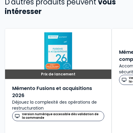
D'autres produits peuvent
vous
intéresser
Mémen
comp
Accomp
sécurit
Prix de lancement
Ve
la
Mémento Fusions et acquisitions
2026
Déjouez la complexité des opérations de
restructuration
Version numérique accessible dès validation de
la commande