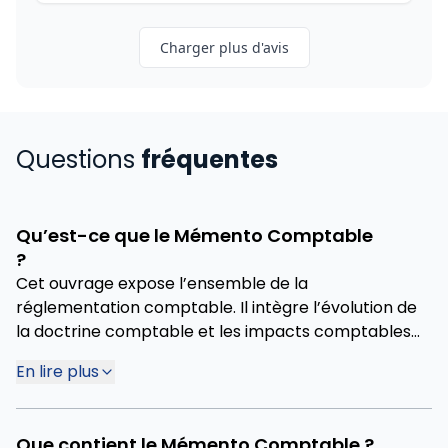
Charger plus d'avis
Questions
fréquentes
Qu’est-ce que le Mémento Comptable
?
Cet ouvrage expose l’ensemble de la
réglementation comptable. Il intègre l’évolution de
la doctrine comptable et les impacts comptables
des nouvelles règles fiscales et sociales de l’année
En lire plus
en cours.
Le Mémento comptable est un outil de travail qui
permet de gagner en réactivité et efficacité. Il
Que contient le Mémento Comptable ?