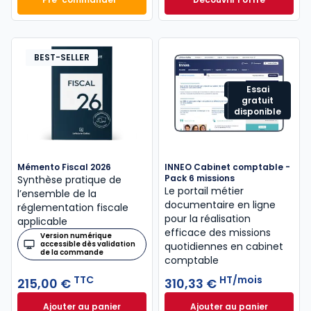
Mémento Comptable 2027 à 199,00 € TTC
Navis Comptable C
Dès
304,17 €
HT/mois
BEST-SELLER
Essai
gratuit
disponible
Mémento Fiscal 2026
INNEO Cabinet comptable -
Pack 6 missions
Synthèse pratique de
Le portail métier
l’ensemble de la
documentaire en ligne
réglementation fiscale
pour la réalisation
applicable
efficace des missions
Version numérique
accessible dès validation
quotidiennes en cabinet
de la commande
comptable
TTC
HT/mois
215,00 €
310,33 €
Ajouter au panier
Ajouter au panier