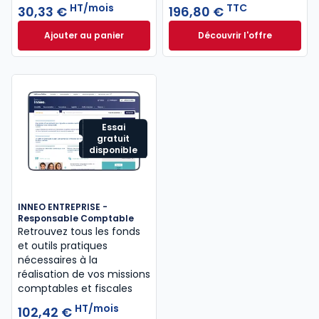
HT/mois
TTC
30,33 €
196,80 €
Ajouter au panier
Découvrir l'offre
Mémentis Professions libérales à 30,33 €
L'appel expert à p
HT/mois
Dès
196,80 €
TTC
Essai
gratuit
disponible
INNEO ENTREPRISE -
Responsable Comptable
Retrouvez tous les fonds
et outils pratiques
nécessaires à la
réalisation de vos missions
comptables et fiscales
HT/mois
102,42 €