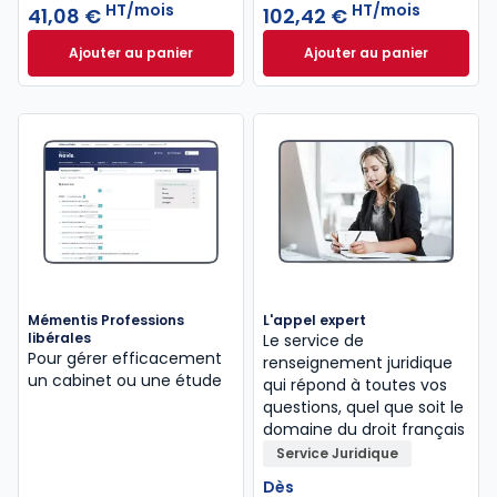
HT/mois
HT/mois
41,08 €
102,42 €
Ajouter au panier
Ajouter au panier
Mémentis Comptable à 41,08 €
HT/mois
INNEO Cabinet com
Mémentis Professions
L'appel expert
libérales
Le service de
Pour gérer efficacement
renseignement juridique
un cabinet ou une étude
qui répond à toutes vos
questions, quel que soit le
domaine du droit français
Service Juridique
Dès