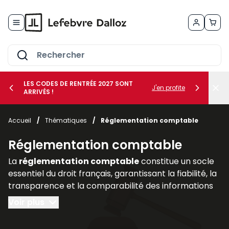
Allez au contenu
LES CODES DE RENTRÉE 2027 SONT
J'en profite
ARRIVÉS !
her le sous-menu Vos métiers
Accueil
/
Thématiques
/
Réglementation comptable
her le sous-menu Vos besoins
Réglementation comptable
La
réglementation comptable
constitue un socle
essentiel du droit français, garantissant la fiabilité, la
transparence et la comparabilité des informations
financières produites par les entreprises. Elle
Voir plus
encadre la manière dont les sociétés doivent
enregistrer, présenter et publier leurs comptes, afin