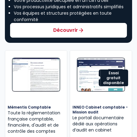
Votre productivité décuplée en un clin d’oeil
Vos processus juridiques et administratifs simplifiés
Vos équipes et structures protégées en toute
conformité
Découvrir
Essai
gratuit
disponible
Mémentis Comptable
INNEO Cabinet comptable -
Mission audit
Toute la réglementation
Le portail documentaire
française comptable,
dédié aux opérations
financière, d'audit et de
d’audit en cabinet
contrôle des comptes