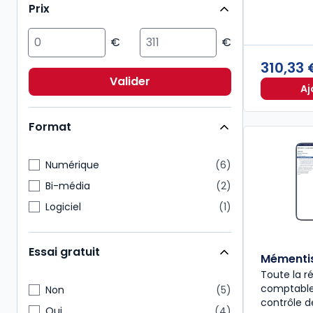
Prix
Droit public
1
ESG/Compliance
1
Environnement
1
310,33
Immobilier
1
Valider
Aj
Patrimoine
1
Format
Numérique
6
Bi-média
2
Logiciel
1
Essai gratuit
Mémenti
Toute la r
comptable,
Non
5
contrôle 
Oui
4