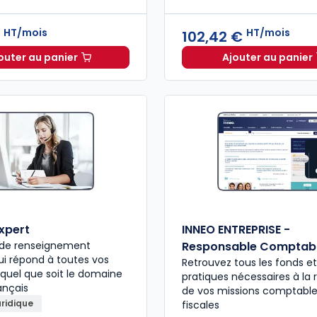
HT/mois
HT/mois
€
102,42 €
outer au panier
Ajouter au panier
Mémentis Comptable à 41,08 €
HT/mois
INNEO Ca
expert
INNEO ENTREPRISE -
e de renseignement
Responsable Comptab
qui répond à toutes vos
Retrouvez tous les fonds et
 quel que soit le domaine
pratiques nécessaires à la r
ançais
de vos missions comptable
uridique
fiscales