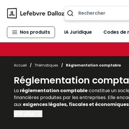
Allez au contenu
Nos produits
IA Juridique
Codes de 
Accueil
/
Thématiques
/
Réglementation comptable
Réglementation compta
La
réglementation comptable
constitue un socle
financières produites par les entreprises. Elle enc
aux
exigences légales, fiscales et économiques
experts-comptables, commissaires aux comptes), l
Voir plus
complète de ce cadre normatif, en associant explic
évolutions liées aux normes internationales et les 