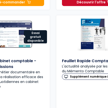
é-commander
Découvrir l'offre
Mémento Comptable 2027 à 199,00 € TTC
Navis Co
Essai
gratuit
disponible
binet comptable -
Feuillet Rapide Compta
issions
L'actualité analysée par le
du Mémento Comptable
 métier documentaire en
la réalisation efficace des
Supplément numérique i
uotidiennes en cabinet
e