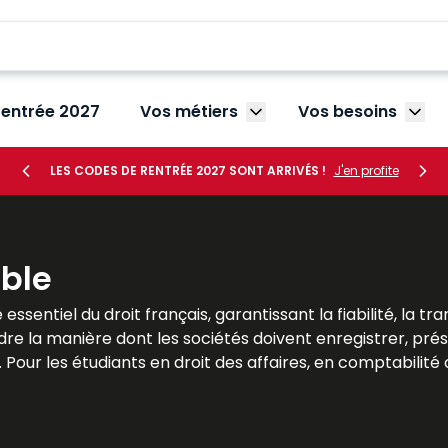
rentrée 2027
Vos métiers
Vos besoins
Afficher le sous-menu V
Affic
LES CODES DE RENTRÉE 2027 SONT ARRIVÉS !
J'en profite
ble
 essentiel du droit français, garantissant la fiabilité, la
adre la manière dont les sociétés doivent enregistrer, pré
. Pour les étudiants en droit des affaires, en comptabilit
a maîtrise des règles comptables est indispensable. Le
ations théoriques et illustrations pratiques. Ils permett
implications concrètes pour les entreprises de toutes tail