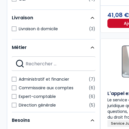
41,08 
Livraison
Aj
Livraison à domicile
3
Métier
Administratif et financier
7
Commissaire aux comptes
6
L'appel 
Expert-comptable
6
Le servic
Direction générale
5
juridique 
questions,
Avocat et prof judiciaires
4
du droit fr
Besoins
Enseignants
3
Service J