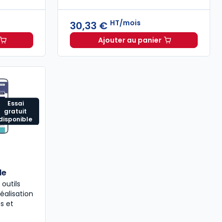
HT/mois
30,33 €
Ajouter au panier
binet comptable - Mission audit à 102,42 €
Mémentis Professions li
HT/mois
Essai
gratuit
disponible
le
 outils
éalisation
s et