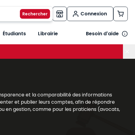
Connexion
Étudiants
Librairie
Besoin d'aide
os métiers
her le sous-menu Vos besoins
 transparence et la comparabilité des informations
senter et publier leurs comptes, afin de répondre
é ou en gestion, comme pour les praticiens (avocats,
s
ouvrages Lefebvre Dalloz
offrent une analyse
ent d’appréhender les
obligations légales
, les
les. Cette expertise est un atout majeur pour