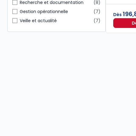
Notaire
3
Recherche et documentation
8
Autres
2
Gestion opérationnelle
7
196,
Dès
Conseiller en gestion patrimoine
2
Veille et actualité
7
D
Étudiants
2