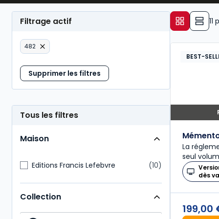
garantir la conformité des pratiques comptable
Filtrage actif
11
p
482
BEST-SELL
Supprimer les filtres
Tous les filtres
Mémento
Maison
La réglem
seul volu
Editions Francis Lefebvre
10
Versio
dès v
Collection
199,00