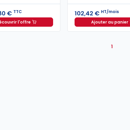
TTC
HT/mois
80 €
102,42 €
écouvrir l'offre
Ajouter au panier
L'appel expert à partir de
Dès
196,80 €
TTC
INNEO E
1