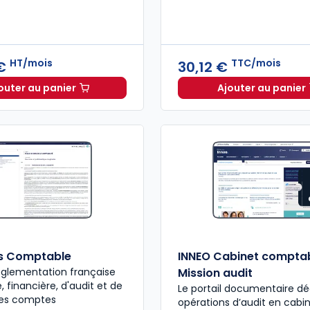
HT/mois
TTC/mois
 €
30,12 €
outer au panier
Ajouter au panier
INNEO Cabinet comptable - Pack 6 missions à 310,33 
Feuillet
s Comptable
INNEO Cabinet comptab
églementation française
Mission audit
 financière, d'audit et de
Le portail documentaire dé
des comptes
opérations d’audit en cabi