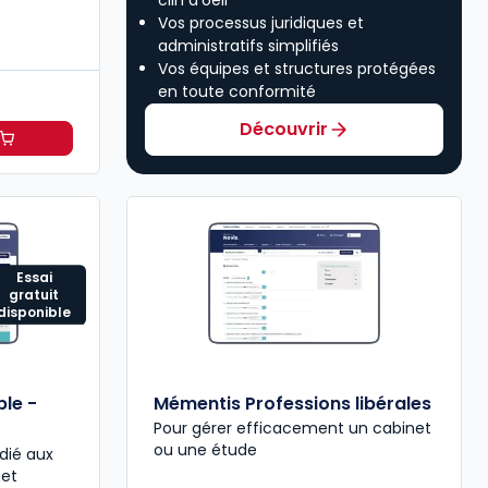
Vos processus juridiques et
administratifs simplifiés
Vos équipes et structures protégées
en toute conformité
Découvrir
€
 Rapide Comptable à 30,12 €
HT/mois
TTC/mois
Essai
gratuit
disponible
le -
Mémentis Professions libérales
Pour gérer efficacement un cabinet
ou une étude
dié aux
net