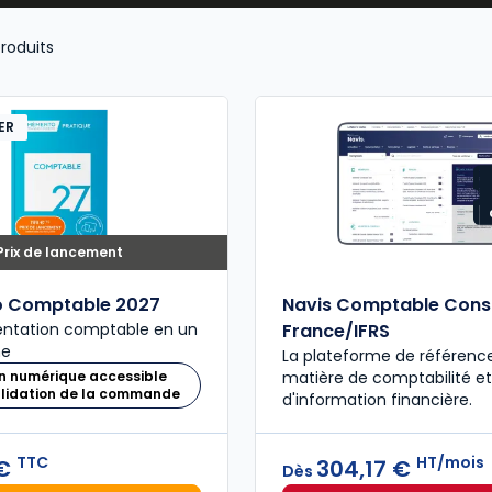
s, prévenir les risques juridiques et sécuriser la co
roduits
ER
Prix de lancement
 Comptable 2027
Navis Comptable Con
entation comptable en un
France/IFRS
me
La plateforme de référenc
n numérique accessible
matière de comptabilité et
alidation de la commande
d'information financière.
TTC
HT/mois
 €
304,17 €
Dès