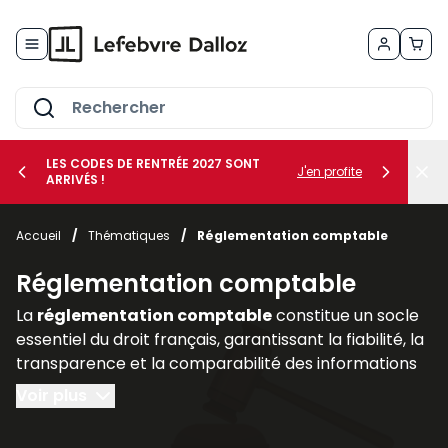
Allez au contenu
LES CODES DE RENTRÉE 2027 SONT
J'en profite
ARRIVÉS !
her le sous-menu Vos métiers
Accueil
/
Thématiques
/
Réglementation comptable
her le sous-menu Vos besoins
Réglementation comptable
La
réglementation comptable
constitue un socle
essentiel du droit français, garantissant la fiabilité, la
transparence et la comparabilité des informations
financières produites par les entreprises. Elle
Voir plus
encadre la manière dont les sociétés doivent
enregistrer, présenter et publier leurs comptes, afin