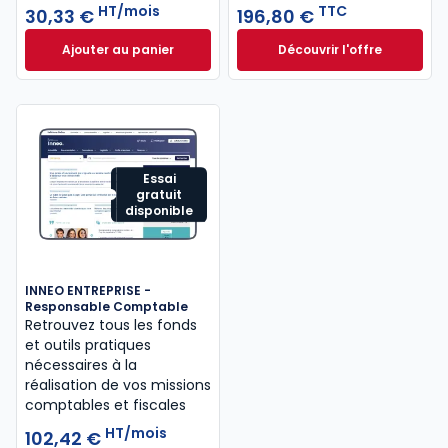
HT/mois
TTC
30,33 €
196,80 €
Ajouter au panier
Découvrir l'offre
Mémentis Professions libérales à 30,33 €
L'appel expert à p
HT/mois
Dès
196,80 €
TTC
Essai
gratuit
disponible
INNEO ENTREPRISE -
Responsable Comptable
Retrouvez tous les fonds
et outils pratiques
nécessaires à la
réalisation de vos missions
comptables et fiscales
HT/mois
102,42 €