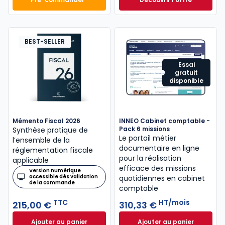
Mémento Comptable 2027 à 199,00 € TTC
Navis Comptable C
Dès
304,17 €
HT/mois
BEST-SELLER
Essai
gratuit
disponible
Mémento Fiscal 2026
INNEO Cabinet comptable -
Pack 6 missions
Synthèse pratique de
Le portail métier
l’ensemble de la
documentaire en ligne
réglementation fiscale
pour la réalisation
applicable
efficace des missions
Version numérique
accessible dès validation
quotidiennes en cabinet
de la commande
comptable
TTC
HT/mois
215,00 €
310,33 €
Ajouter au panier
Ajouter au panier