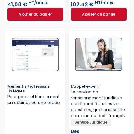
HT/mois
HT/mois
41,08 €
102,42 €
Ajouter au panier
Ajouter au panier
Mémentis Comptable à 41,08 €
HT/mois
INNEO Cabinet com
Mémentis Professions
L'appel expert
libérales
Le service de
Pour gérer efficacement
renseignement juridique
un cabinet ou une étude
qui répond à toutes vos
questions, quel que soit le
domaine du droit français
Service Juridique
Dès