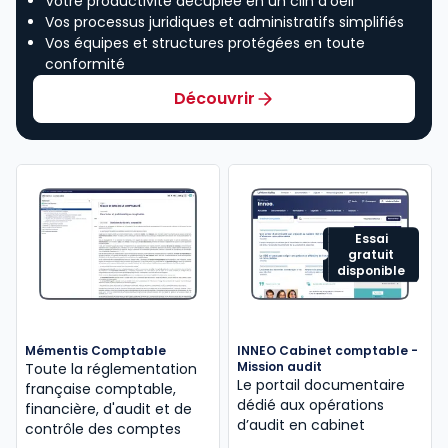
Votre productivité décuplée en un clin d’oeil
Vos processus juridiques et administratifs simplifiés
Vos équipes et structures protégées en toute
conformité
Découvrir
Essai
gratuit
disponible
Mémentis Comptable
INNEO Cabinet comptable -
Mission audit
Toute la réglementation
Le portail documentaire
française comptable,
dédié aux opérations
financière, d'audit et de
d’audit en cabinet
contrôle des comptes