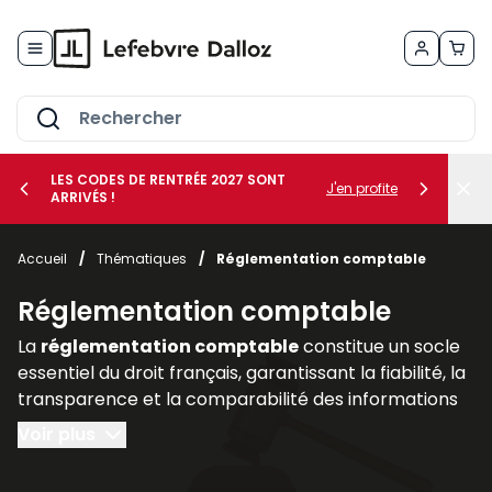
Allez au contenu
LES CODES DE RENTRÉE 2027 SONT
J'en profite
ARRIVÉS !
her le sous-menu Vos métiers
Accueil
/
Thématiques
/
Réglementation comptable
her le sous-menu Vos besoins
Réglementation comptable
La
réglementation comptable
constitue un socle
essentiel du droit français, garantissant la fiabilité, la
transparence et la comparabilité des informations
financières produites par les entreprises. Elle
Voir plus
encadre la manière dont les sociétés doivent
enregistrer, présenter et publier leurs comptes, afin