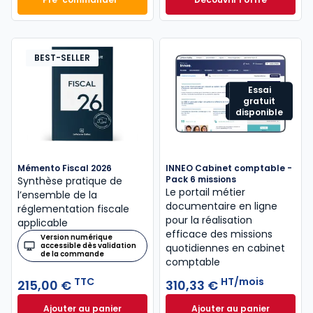
Mémento Comptable 2027 à 199,00 € TTC
Navis Comptable C
Dès
304,17 €
HT/mois
BEST-SELLER
Essai
gratuit
disponible
Mémento Fiscal 2026
INNEO Cabinet comptable -
Pack 6 missions
Synthèse pratique de
Le portail métier
l’ensemble de la
documentaire en ligne
réglementation fiscale
pour la réalisation
applicable
efficace des missions
Version numérique
accessible dès validation
quotidiennes en cabinet
de la commande
comptable
TTC
HT/mois
215,00 €
310,33 €
Ajouter au panier
Ajouter au panier