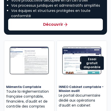
Votre productivité décuplée en un clin d’oeil
Vos processus juridiques et administratifs simplifiés
Vos équipes et structures protégées en toute
conformité
Découvrir
Essai
gratuit
disponible
Mémentis Comptable
INNEO Cabinet comptable -
Mission audit
Toute la réglementation
Le portail documentaire
française comptable,
dédié aux opérations
financière, d'audit et de
d’audit en cabinet
contrôle des comptes