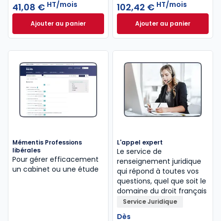
HT/mois
HT/mois
41,08 €
102,42 €
Ajouter au panier
Ajouter au panier
Mémentis Comptable à 41,08 €
HT/mois
INNEO Cabinet com
Mémentis Professions
L'appel expert
libérales
Le service de
Pour gérer efficacement
renseignement juridique
un cabinet ou une étude
qui répond à toutes vos
questions, quel que soit le
domaine du droit français
Service Juridique
Dès