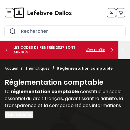
Allez au contenu
LES CODES DE RENTRÉE 2027 SONT
J'en profite
ARRIVÉS !
her le sous-menu Vos métiers
Accueil
/
Thématiques
/
Réglementation comptable
her le sous-menu Vos besoins
Réglementation comptable
La
réglementation comptable
constitue un socle
essentiel du droit français, garantissant la fiabilité, la
transparence et la comparabilité des informations
financières produites par les entreprises. Elle
Voir plus
encadre la manière dont les sociétés doivent
enregistrer, présenter et publier leurs comptes, afin