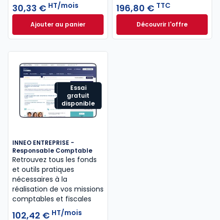
HT/mois
TTC
30,33 €
196,80 €
Ajouter au panier
Découvrir l'offre
Mémentis Professions libérales à 30,33 €
L'appel expert à p
HT/mois
Dès
196,80 €
TTC
Essai
gratuit
disponible
INNEO ENTREPRISE -
Responsable Comptable
Retrouvez tous les fonds
et outils pratiques
nécessaires à la
réalisation de vos missions
comptables et fiscales
HT/mois
102,42 €