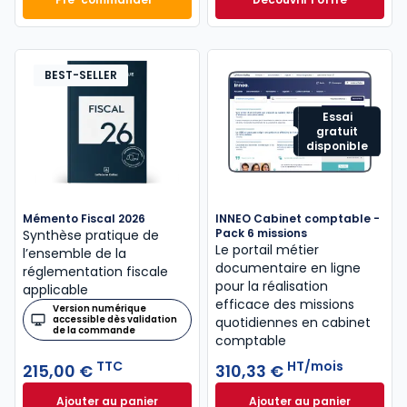
Mémento Comptable 2027 à 199,00 € TTC
Navis Comptable C
Dès
304,17 €
HT/mois
BEST-SELLER
Essai
gratuit
disponible
Mémento Fiscal 2026
INNEO Cabinet comptable -
Pack 6 missions
Synthèse pratique de
Le portail métier
l’ensemble de la
documentaire en ligne
réglementation fiscale
pour la réalisation
applicable
efficace des missions
Version numérique
accessible dès validation
quotidiennes en cabinet
de la commande
comptable
TTC
HT/mois
215,00 €
310,33 €
Ajouter au panier
Ajouter au panier