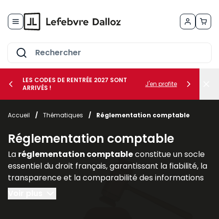
Allez au contenu
LES CODES DE RENTRÉE 2027 SONT
J'en profite
ARRIVÉS !
her le sous-menu Vos métiers
Accueil
/
Thématiques
/
Réglementation comptable
her le sous-menu Vos besoins
Réglementation comptable
La
réglementation comptable
constitue un socle
essentiel du droit français, garantissant la fiabilité, la
transparence et la comparabilité des informations
financières produites par les entreprises. Elle
Voir plus
encadre la manière dont les sociétés doivent
enregistrer, présenter et publier leurs comptes, afin