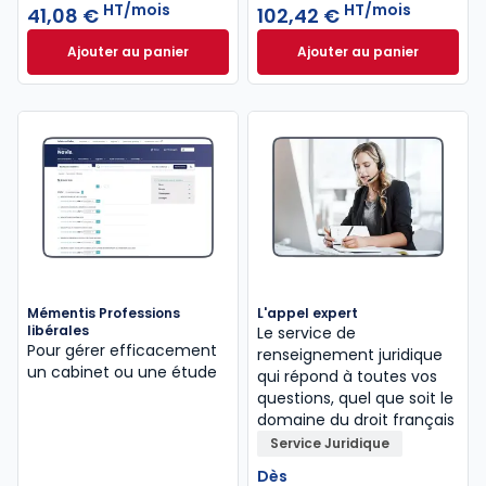
HT/mois
HT/mois
41,08 €
102,42 €
Ajouter au panier
Ajouter au panier
Mémentis Comptable à 41,08 €
HT/mois
INNEO Cabinet com
Mémentis Professions
L'appel expert
libérales
Le service de
Pour gérer efficacement
renseignement juridique
un cabinet ou une étude
qui répond à toutes vos
questions, quel que soit le
domaine du droit français
Service Juridique
Dès