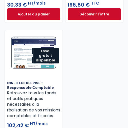
HT/mois
TTC
30,33 €
196,80 €
Ajouter au panier
Découvrir l'offre
Mémentis Professions libérales à 30,33 €
L'appel expert à p
HT/mois
Dès
196,80 €
TTC
Essai
gratuit
disponible
INNEO ENTREPRISE -
Responsable Comptable
Retrouvez tous les fonds
et outils pratiques
nécessaires à la
réalisation de vos missions
comptables et fiscales
HT/mois
102,42 €