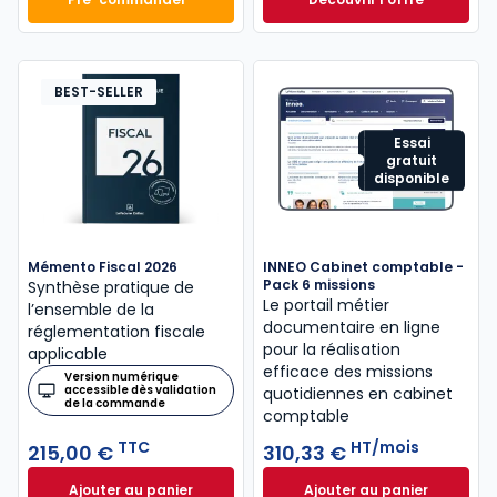
Mémento Comptable 2027 à 199,00 € TTC
Navis Comptable C
Dès
304,17 €
HT/mois
BEST-SELLER
Essai
gratuit
disponible
Mémento Fiscal 2026
INNEO Cabinet comptable -
Pack 6 missions
Synthèse pratique de
Le portail métier
l’ensemble de la
documentaire en ligne
réglementation fiscale
pour la réalisation
applicable
efficace des missions
Version numérique
accessible dès validation
quotidiennes en cabinet
de la commande
comptable
TTC
HT/mois
215,00 €
310,33 €
Ajouter au panier
Ajouter au panier