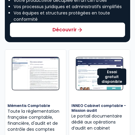
Votre productivité décuplée en un clin d’oeil
Vos processus juridiques et administratifs simplifiés
Vos équipes et structures protégées en toute
conformité
Découvrir
Essai
gratuit
disponible
Mémentis Comptable
INNEO Cabinet comptable -
Mission audit
Toute la réglementation
Le portail documentaire
française comptable,
dédié aux opérations
financière, d'audit et de
d’audit en cabinet
contrôle des comptes