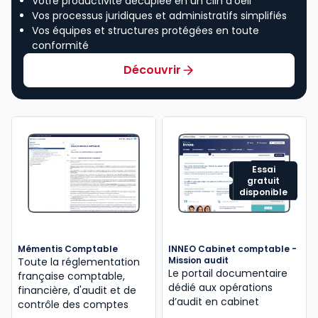
Votre productivité décuplée en un clin d’oeil
Vos processus juridiques et administratifs simplifiés
Vos équipes et structures protégées en toute
conformité
Découvrir
Essai
gratuit
disponible
Mémentis Comptable
INNEO Cabinet comptable -
Mission audit
Toute la réglementation
Le portail documentaire
française comptable,
dédié aux opérations
financière, d'audit et de
d’audit en cabinet
contrôle des comptes