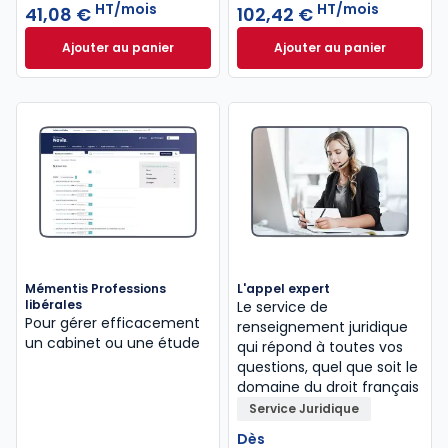
HT/mois
HT/mois
41,08 €
102,42 €
Ajouter au panier
Ajouter au panier
Mémentis Comptable à 41,08 €
HT/mois
INNEO Cabinet com
Mémentis Professions
L'appel expert
libérales
Le service de
Pour gérer efficacement
renseignement juridique
un cabinet ou une étude
qui répond à toutes vos
questions, quel que soit le
domaine du droit français
Service Juridique
Dès