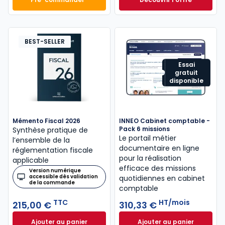
Mémento Comptable 2027 à 199,00 € TTC
Navis Comptable C
Dès
304,17 €
HT/mois
BEST-SELLER
Essai
gratuit
disponible
Mémento Fiscal 2026
INNEO Cabinet comptable -
Pack 6 missions
Synthèse pratique de
Le portail métier
l’ensemble de la
documentaire en ligne
réglementation fiscale
pour la réalisation
applicable
efficace des missions
Version numérique
accessible dès validation
quotidiennes en cabinet
de la commande
comptable
TTC
HT/mois
215,00 €
310,33 €
Ajouter au panier
Ajouter au panier