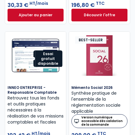
HT/mois
TTC
30,33 €
196,80 €
Ajouter au panier
Découvrir l'offre
Mémentis Professions libérales à 30,33 €
L'appel expert à p
HT/mois
Dès
196,80 €
TTC
BEST-SELLER
Essai
gratuit
disponible
INNEO ENTREPRISE -
Mémento Social 2026
Responsable Comptable
Synthèse pratique de
Retrouvez tous les fonds
l'ensemble de la
et outils pratiques
réglementation sociale
nécessaires à la
applicable
réalisation de vos missions
Version numérique
accessible dès validation
comptables et fiscales
de la commande
HT/mois
TTC