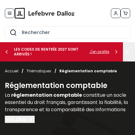
Allez au contenu
LES CODES DE RENTRÉE 2027 SONT
J'en profite
ARRIVÉS !
her le sous-menu Vos métiers
Accueil
/
Thématiques
/
Réglementation comptable
her le sous-menu Vos besoins
Réglementation comptable
La
réglementation comptable
constitue un socle
essentiel du droit français, garantissant la fiabilité, la
transparence et la comparabilité des informations
financières produites par les entreprises. Elle
Voir plus
encadre la manière dont les sociétés doivent
enregistrer, présenter et publier leurs comptes, afin