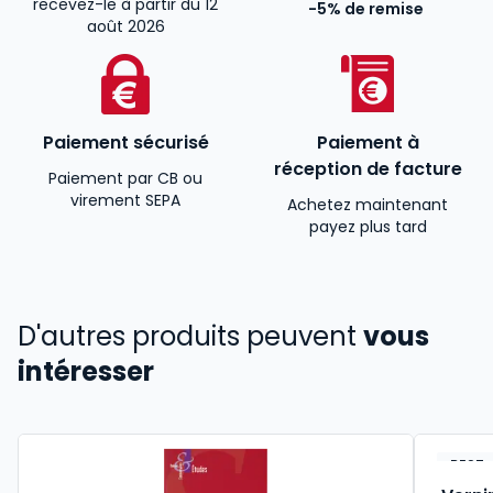
recevez-le à partir du 12
-5% de remise
août 2026
Paiement sécurisé
Paiement à
réception de facture
Paiement par CB ou
virement SEPA
Achetez maintenant
payez plus tard
D'autres produits peuvent
vous
intéresser
BEST-