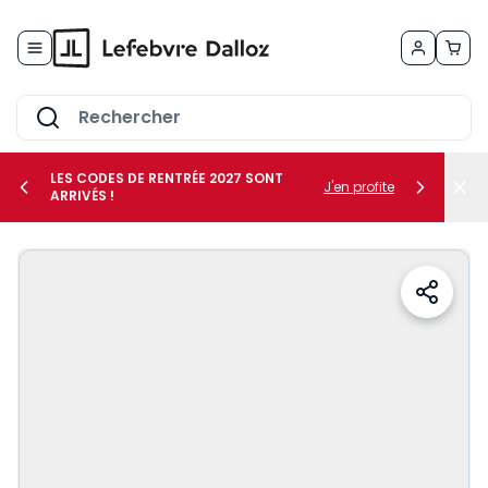
Allez au contenu
LES CODES DE RENTRÉE 2027 SONT
J'en profite
ARRIVÉS !
her le sous-menu Vos métiers
her le sous-menu Vos besoins