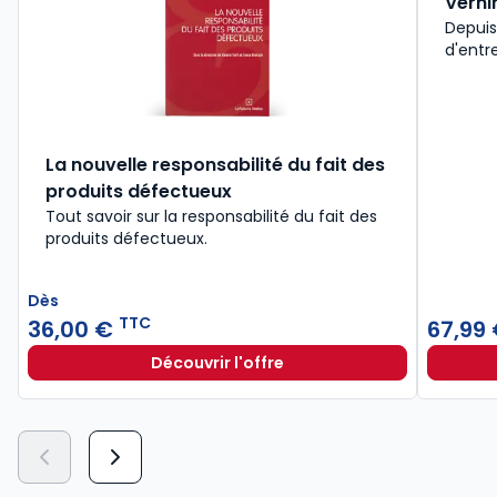
Verni
Depuis
d'entre
La nouvelle responsabilité du fait des
produits défectueux
Tout savoir sur la responsabilité du fait des
produits défectueux.
Dès
TTC
36,00 €
67,99
Découvrir l'offre
La nouvelle responsabilité du fait
Dès
36,00 €
TTC