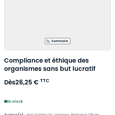
Sommaire
Compliance et éthique des
organismes sans but lucratif
TTC
Dès
26,25 €
Voir le détail des avis
En stock
Auteur(s) :
Ann Sophie De Jotemps; Bertrand Ollivier