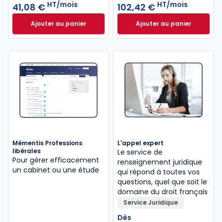
HT/mois
HT/mois
41,08 €
102,42 €
Ajouter au panier
Ajouter au panier
Mémentis Comptable à 41,08 €
HT/mois
INNEO Cabinet com
Mémentis Professions
L'appel expert
libérales
Le service de
Pour gérer efficacement
renseignement juridique
un cabinet ou une étude
qui répond à toutes vos
questions, quel que soit le
domaine du droit français
Service Juridique
Dès