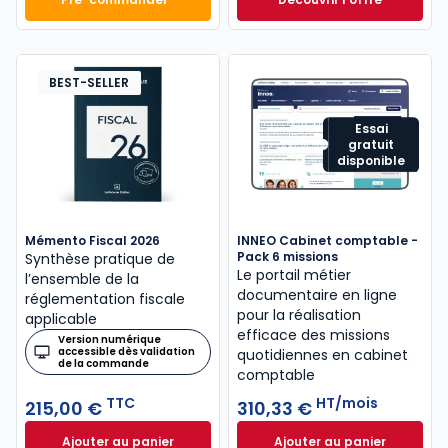
Mémento Comptable 2027 à 199,00 € TTC
Navis Comptable C
Dès
304,17 €
HT/mois
BEST-SELLER
Essai
gratuit
disponible
Mémento Fiscal 2026
INNEO Cabinet comptable -
Pack 6 missions
Synthèse pratique de
Le portail métier
l’ensemble de la
documentaire en ligne
réglementation fiscale
pour la réalisation
applicable
efficace des missions
Version numérique
accessible dès validation
quotidiennes en cabinet
de la commande
comptable
TTC
HT/mois
215,00 €
310,33 €
Ajouter au panier
Ajouter au panier