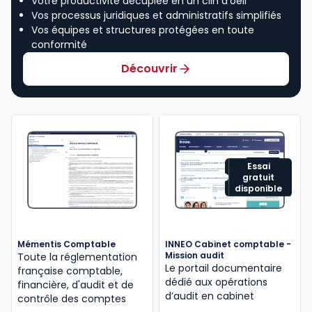
Votre productivité décuplée en un clin d’oeil
Vos processus juridiques et administratifs simplifiés
Vos équipes et structures protégées en toute
conformité
Découvrir
Essai
gratuit
disponible
Mémentis Comptable
INNEO Cabinet comptable -
Mission audit
Toute la réglementation
Le portail documentaire
française comptable,
dédié aux opérations
financière, d'audit et de
d’audit en cabinet
contrôle des comptes