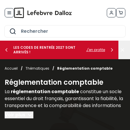
Allez au contenu
LES CODES DE RENTRÉE 2027 SONT
J'en profite
ARRIVÉS !
her le sous-menu Vos métiers
Accueil
/
Thématiques
/
Réglementation comptable
her le sous-menu Vos besoins
Réglementation comptable
La
réglementation comptable
constitue un socle
essentiel du droit français, garantissant la fiabilité, la
transparence et la comparabilité des informations
financières produites par les entreprises. Elle
Voir plus
encadre la manière dont les sociétés doivent
enregistrer, présenter et publier leurs comptes, afin