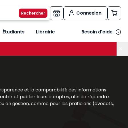
Connexion
Étudiants
Librairie
Besoin d'aide
os métiers
her le sous-menu Vos besoins
 transparence et la comparabilité des informations
senter et publier leurs comptes, afin de répondre
é ou en gestion, comme pour les praticiens (avocats,
s
ouvrages Lefebvre Dalloz
offrent une analyse
ent d’appréhender les
obligations légales
, les
les. Cette expertise est un atout majeur pour