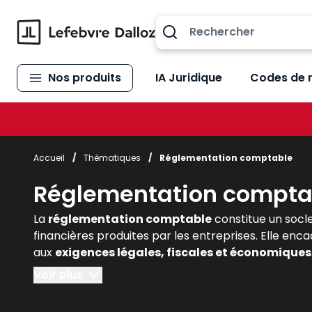
Allez au contenu
Nos produits
IA Juridique
Codes de 
Accueil
/
Thématiques
/
Réglementation comptable
Réglementation compta
La
réglementation comptable
constitue un socle
financières produites par les entreprises. Elle enc
aux
exigences légales, fiscales et économiques
experts-comptables, commissaires aux comptes), l
Voir plus
complète de ce cadre normatif, en associant explic
évolutions liées aux normes internationales et les 