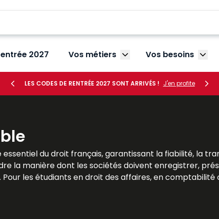
rentrée 2027
Vos métiers
Vos besoins
Afficher le sous-menu V
Affic
LES CODES DE RENTRÉE 2027 SONT ARRIVÉS !
J'en profite
ble
 essentiel du droit français, garantissant la fiabilité, la
adre la manière dont les sociétés doivent enregistrer, pré
. Pour les étudiants en droit des affaires, en comptabilit
a maîtrise des règles comptables est indispensable. Le
ations théoriques et illustrations pratiques. Ils permett
implications concrètes pour les entreprises de toutes tail