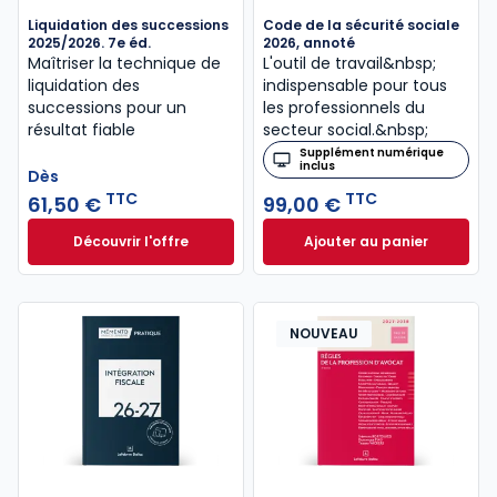
Liquidation des successions
Code de la sécurité sociale
2025/2026. 7e éd.
2026, annoté
Maîtriser la technique de
L'outil de travail&nbsp;
liquidation des
indispensable pour tous
successions pour un
les professionnels du
résultat fiable
secteur social.&nbsp;
Supplément numérique
inclus
Dès
TTC
TTC
61,50 €
99,00 €
Découvrir l'offre
Ajouter au panier
Liquidation des successions 2025/2026. 7e éd. à par
Code de la sécurit
Dès
61,50 €
TTC
NOUVEAU