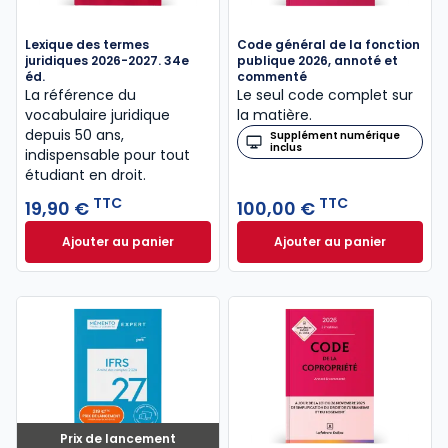
Lexique des termes
Code général de la fonction
juridiques 2026-2027. 34e
publique 2026, annoté et
éd.
commenté
La référence du
Le seul code complet sur
vocabulaire juridique
la matière.
depuis 50 ans,
Supplément numérique
inclus
indispensable pour tout
étudiant en droit.​
TTC
TTC
19,90 €
100,00 €
Ajouter au panier
Ajouter au panier
Lexique des termes juridiques 2026-2027. 34e éd. à
Code général de l
Prix de lancement