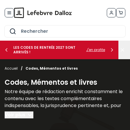
Allez au contenu
LES CODES DE RENTRÉE 2027 SONT
J'en profite
ARRIVÉS !
her le sous-menu Vos métiers
Accueil
/
Codes, Mémentos et livres
her le sous-menu Vos besoins
Codes, Mémentos et livres
Notre équipe de rédaction enrichit constamment le
contenu avec les textes complémentaires
indispensables, la jurisprudence pertinente et, pour
un nombre croissant de titres, des commentaires
Voir plus
explicatifs.