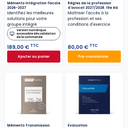
Mémento Intégration fiscale
Règles de la profession
2026-2027
d'avocat 2027/2028. 19e éd.
Identifiez les meilleures
Maîtriser l'accès à la
solutions pour votre
profession et ses
groupe intégré
conditions d'exercice
Version numérique
accessible dès validation
de la commande
TTC
TTC
189,00 €
80,00 €
Ajouter au panier
Pré-commander
Mémento Intégration fiscale 2026-2027 à 189,00 €
Règles de la profe
Mémento Transmission
Evaluation