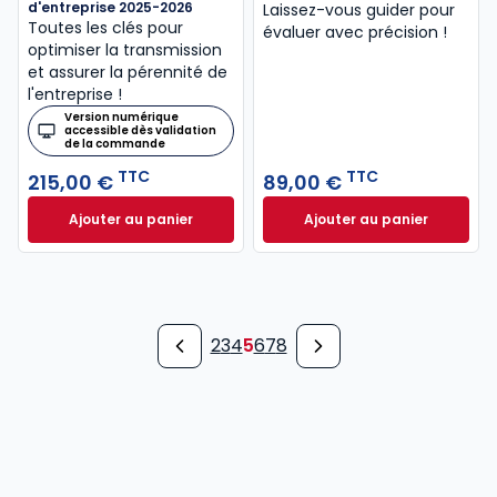
d'entreprise 2025-2026
Laissez-vous guider pour
Toutes les clés pour
évaluer avec précision !
optimiser la transmission
et assurer la pérennité de
l'entreprise !
Version numérique
accessible dès validation
de la commande
TTC
TTC
215,00 €
89,00 €
Ajouter au panier
Ajouter au panier
Mémento Transmission d'entreprise 2025-2026 à 21
Evaluation à 89,0
2
3
4
5
6
7
8