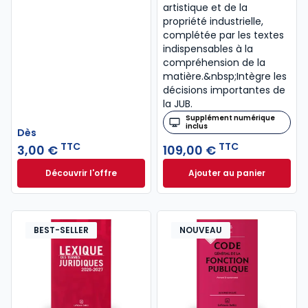
artistique et de la
propriété industrielle,
complétée par les textes
indispensables à la
compréhension de la
matière.&nbsp;Intègre les
décisions importantes de
la JUB.
Supplément numérique
inclus
Dès
TTC
TTC
3,00 €
109,00 €
Découvrir l'offre
Ajouter au panier
Le code du cycliste. 3e éd. à partir de
Code de la proprié
Dès
3,00 €
TTC
BEST-SELLER
NOUVEAU